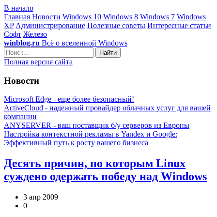
В начало
Главная
Новости
Windows 10
Windows 8
Windows 7
Windows
XP
Администрирование
Полезные советы
Интересные статьи
Софт
Железо
winblog.ru
Всё о вселенной Windows
Найти
Полная версия сайта
Новости
Microsoft Edge - еще более безопасный!
ActiveCloud - надежный провайдер облачных услуг для вашей
компании
ANYSERVER - ваш поставщик б/у серверов из Европы
Настройка контекстной рекламы в Yandex и Google:
Эффективный путь к росту вашего бизнеса
Десять причин, по которым Linux
суждено одержать победу над Windows
3 апр 2009
0