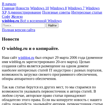
В начало
Главная
Новости
Windows 10
Windows 8
Windows 7
Windows
XP
Администрирование
Полезные советы
Интересные статьи
Софт
Железо
winblog.ru
Всё о вселенной Windows
Найти
Полная версия сайта
Новости
О winblog.ru и о копирайте.
Наш сайт
winblog.ru
был открыт 29 марта 2006 года (доменное
имя winblog.ru зарегистрировано 20-ого марта). Целью
создания сайта является размещение на одном домене
наиболее интересных статей IT индустрии с разных порталов,
возможность загрузки свежего программного обеспечения,
обзоры аппаратного обеспечения.
Так как статьи берутся из других мест, то мы стараемся по
возможности указывать первоисточник и автора статей. В
любом случае, авторское право статьи принадлежит
обладателю этого права. Если вы копируете новость с нашего
сайта, пожалуйста, указывайте авторов, первоисточник статьи