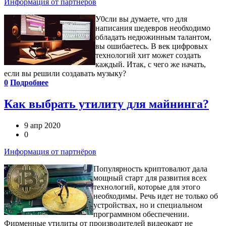
Информация от партнёров
У0сли вы думаете, что для
написания шедевров необходимо
обладать недюжинным талантом,
вы ошибаетесь. В век цифровых
технологий хит может создать
каждый. Итак, с чего же начать,
если вы решили создавать музыку?
0
Подробнее
Как выбрать утилиту для майнинга?
9 апр 2020
0
Информация от партнёров
Популярность криптовалют дала
мощный старт для развития всех
технологий, которые для этого
необходимы. Речь идет не только об
устройствах, но и специальном
программном обеспечении.
Фирменные утилиты от производителей видеокарт не