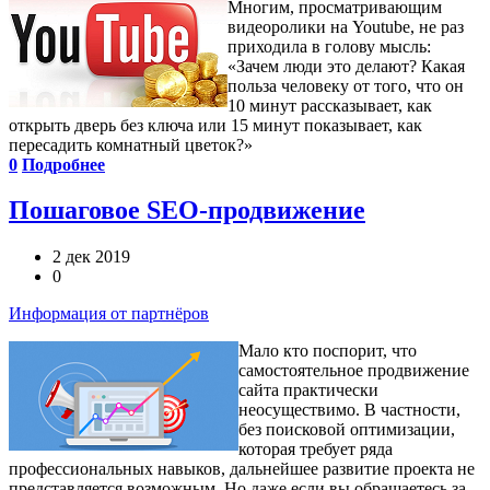
Многим, просматривающим
видеоролики на Youtube, не раз
приходила в голову мысль:
«Зачем люди это делают? Какая
польза человеку от того, что он
10 минут рассказывает, как
открыть дверь без ключа или 15 минут показывает, как
пересадить комнатный цветок?»
0
Подробнее
Пошаговое SEO-продвижение
2 дек 2019
0
Информация от партнёров
Мало кто поспорит, что
самостоятельное продвижение
сайта практически
неосуществимо. В частности,
без поисковой оптимизации,
которая требует ряда
профессиональных навыков, дальнейшее развитие проекта не
представляется возможным. Но даже если вы обращаетесь за