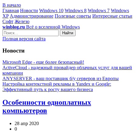
В начало
Главная
Новости
Windows 10
Windows 8
Windows 7
Windows
XP
Администрирование
Полезные советы
Интересные статьи
Софт
Железо
winblog.ru
Всё о вселенной Windows
Найти
Полная версия сайта
Новости
Microsoft Edge - еще более безопасный!
ActiveCloud - надежный провайдер облачных услуг для вашей
компании
ANYSERVER - ваш поставщик б/у серверов из Европы
Настройка контекстной рекламы в Yandex и Google:
Эффективный путь к росту вашего бизнеса
Особенности одноплатных
компьютеров
28 апр 2020
0