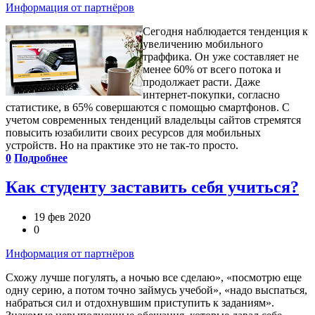
Информация от партнёров
Сегодня наблюдается тенденция к
увеличению мобильного
траффика. Он уже составляет не
менее 60% от всего потока и
продолжает расти. Даже
интернет-покупки, согласно
статистике, в 65% совершаются с помощью смартфонов. С
учетом современных тенденций владельцы сайтов стремятся
повысить юзабилити своих ресурсов для мобильных
устройств. Но на практике это не так-то просто.
0
Подробнее
Как студенту заставить себя учиться?
19 фев 2020
0
Информация от партнёров
Схожу лучше погулять, а ночью все сделаю», «посмотрю еще
одну серию, а потом точно займусь учебой», «надо выспаться,
набраться сил и отдохнувшим приступить к заданиям».