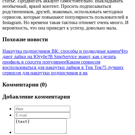
статье. Продвигать аккаунт самостоятельно. Выкладывать
необычный, яркий контент. Просить подписываться
родственников, друзей, знакомых, использовать методики
сервисов, которые повышают популярность пользователей в
Instagram. Но времени такая тактика отнимет очень много. И
вероятность, что она приведет к успеху, довольно мала.
Похожие новости
Накрутка подписчиков ВК: способы и подводные камни
Что
дают лайки на Ютубе?
В SmoService знают, как сделать
профиль в соцсети популярнее
Каким сервисом
воспользоваться для накрутки лайков в Тик Ток?
5 лучших
сервисов для накрутки подписчиков в вк
Комментарии (0)
Добавление комментария