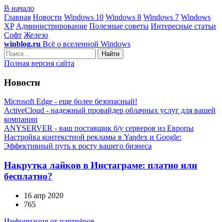
В начало
Главная
Новости
Windows 10
Windows 8
Windows 7
Windows
XP
Администрирование
Полезные советы
Интересные статьи
Софт
Железо
winblog.ru
Всё о вселенной Windows
Найти
Полная версия сайта
Новости
Microsoft Edge - еще более безопасный!
ActiveCloud - надежный провайдер облачных услуг для вашей
компании
ANYSERVER - ваш поставщик б/у серверов из Европы
Настройка контекстной рекламы в Yandex и Google:
Эффективный путь к росту вашего бизнеса
Накрутка лайков в Инстаграме: платно или
бесплатно?
16 апр 2020
765
Информация от партнёров