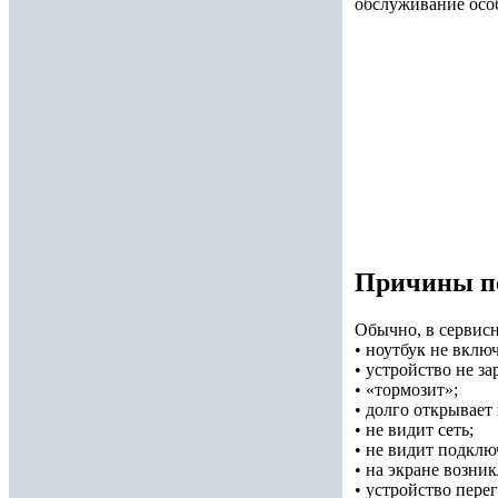
обслуживание осо
Причины п
Обычно, в сервис
• ноутбук не вклю
• устройство не за
• «тормозит»;
• долго открывает
• не видит сеть;
• не видит подклю
• на экране возни
• устройство перег