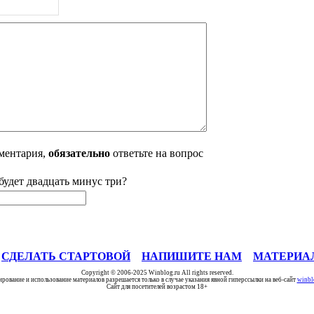
ментария,
обязательно
ответьте на вопрос
будет двадцать минус три?
СДЕЛАТЬ СТАРТОВОЙ
НАПИШИТЕ НАМ
МАТЕРИА
Copyright © 2006-2025 Winblog.ru All rights reserved.
ирование и использование материалов разрешается только в случае указания явной гиперссылки на веб-сайт
winbl
Сайт для посетителей возрастом 18+