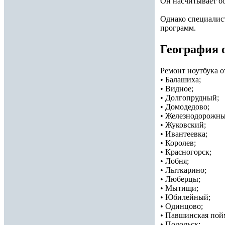
Он насчитывает бо
Однако специалист
программ.
География 
Ремонт ноутбука о
• Балашиха;
• Видное;
• Долгопрудный;
• Домодедово;
• Железнодорожны
• Жуковский;
• Ивантеевка;
• Королев;
• Красногорск;
• Лобня;
• Лыткарино;
• Люберцы;
• Мытищи;
• Юбилейный;
• Одинцово;
• Павшинская пой
• Подольск;