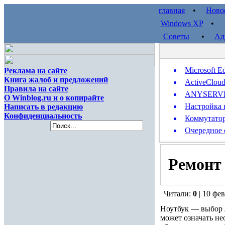
главная
•
Ново
Windows XP
Советы
•
Ад
Microsoft E
Реклама на сайте
Книга жалоб и предложений
ActiveClou
Правила на сайте
ANYSERVER 
О Winblog.ru и о копирайте
Настройка 
Написать в редакцию
Конфиденциальность
Коммутатор
Очередное 
Ремонт 
Читали:
0
| 10 фев
Ноутбук — выбор л
может означать не