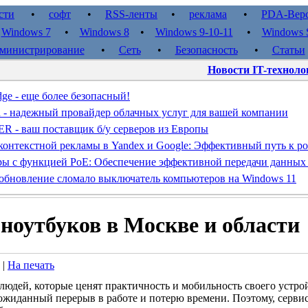
сти
•
софт
•
RSS-ленты
•
реклама
•
PDA-Вер
•
Windows 7
•
Windows 8
•
Windows 9-10-11
•
Windows S
министрирование
•
Сеть
•
Безопасность
•
Статьи
Новости IT-техноло
dge - еще более безопасный!
d - надежный провайдер облачных услуг для вашей компании
- ваш поставщик б/у серверов из Европы
контекстной рекламы в Yandex и Google: Эффективный путь к ро
ы с функцией PoE: Обеспечение эффективной передачи данных
обновление сломало выключатель компьютеров на Windows 11
ноутбуков в Москве и области
 |
На печать
юдей, которые ценят практичность и мобильность своего устрой
ожиданный перерыв в работе и потерю времени. Поэтому, серви