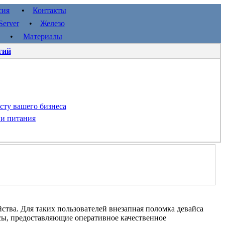
сия
•
Контакты
erver
•
Железо
•
Материалы
гий
сту вашего бизнеса
 и питания
ства. Для таких пользователей внезапная поломка девайса
сы, предоставляющие оперативное качественное