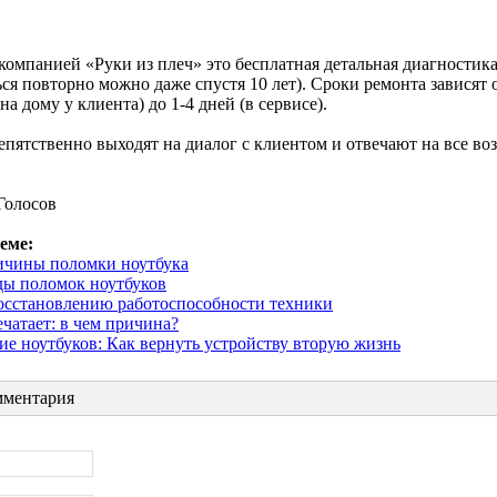
компанией «Руки из плеч» это бесплатная детальная диагностика
ься повторно можно даже спустя 10 лет). Сроки ремонта зависят
на дому у клиента) до 1-4 дней (в сервисе).
пятственно выходят на диалог с клиентом и отвечают на все в
Голосов
еме:
ичины поломки ноутбука
ы поломок ноутбуков
осстановлению работоспособности техники
чатает: в чем причина?
ие ноутбуков: Как вернуть устройству вторую жизнь
ментария