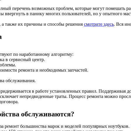
олный перечень возможных проблем, которые могут помешать ра
ы ввергнуть в панику многих пользователей, но у опытного маст
, а также их причины и способы решения
смотрите здесь
. Вся и
а
твуют по наработанному алгоритму:
ука в сервисный центр.
роблемы.
тоимости ремонта и необходимых запчастей.
тва обслуживания.
придерживается в работе установленных правил. Поддерживая д
исключает непредвиденные траты. Процесс ремонта можно просл
договора.
ойства обслуживаются?
за ремонт большинства марок и моделей популярных ноутбуков.