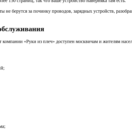
лее 150 страниц, так что ваше устройство наверняка там есть.
ы не берутся за починку проводов, зарядных устройств, разобр
обслуживания
т компании «Руки из плеч» доступен москвичам и жителям насе
й;
ма;