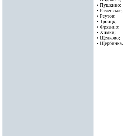
• Пушкино;
• Раменское;
• Реутов;
• Троицк;
• Фрязино;
• Химки;
• Щелково;
• Щербинка.