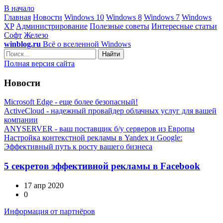
В начало
Главная
Новости
Windows 10
Windows 8
Windows 7
Windows
XP
Администрирование
Полезные советы
Интересные статьи
Софт
Железо
winblog.ru
Всё о вселенной Windows
Найти
Полная версия сайта
Новости
Microsoft Edge - еще более безопасный!
ActiveCloud - надежный провайдер облачных услуг для вашей
компании
ANYSERVER - ваш поставщик б/у серверов из Европы
Настройка контекстной рекламы в Yandex и Google:
Эффективный путь к росту вашего бизнеса
5 секретов эффективной рекламы в Facebook
17 апр 2020
0
Информация от партнёров