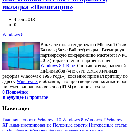
вкладка «Навигация»
4 сен 2013
0
Windows 8
В начале июля гендиректор Microsoft Стив
Балмер (Steve Ballmer) открыл Всемирную
партнерскую конференцию Microsoft (WPC
2013) торжественной презентацией
Windows 8.1 Blue
. Он, как всегда, напел ей
дифирамбов («по сути самая значимая
реформа Windows с 1995 года»), косвенно признал критику по
адресу
Windows 8
и объявил, что производители компьютеров
получат финальную версию (RTM) в конце августа.
0
Подробнее
В будущее
В прошлое
Навигация
Главная
Новости
Windows 10
Windows 8
Windows 7
Windows
XP
Администрирование
Полезные советы
Интересные статьи
Софт
Железо
Windows Server
Сетевые технологии