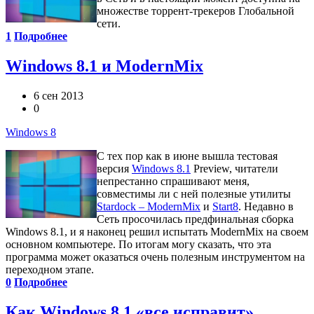
множестве торрент-трекеров Глобальной
сети.
1
Подробнее
Windows 8.1 и ModernMix
6 сен 2013
0
Windows 8
С тех пор как в июне вышла тестовая
версия
Windows 8.1
Preview, читатели
непрестанно спрашивают меня,
совместимы ли с ней полезные утилиты
Stardock – ModernMix
и
Start8
. Недавно в
Сеть просочилась предфинальная сборка
Windows 8.1, и я наконец решил испытать ModernMix на своем
основном компьютере. По итогам могу сказать, что эта
программа может оказаться очень полезным инструментом на
переходном этапе.
0
Подробнее
Как Windows 8.1 «все исправит»,