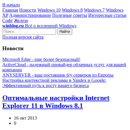
В начало
Главная
Новости
Windows 10
Windows 8
Windows 7
Windows
XP
Администрирование
Полезные советы
Интересные статьи
Софт
Железо
winblog.ru
Всё о вселенной Windows
Найти
Полная версия сайта
Новости
Microsoft Edge - еще более безопасный!
ActiveCloud - надежный провайдер облачных услуг для вашей
компании
ANYSERVER - ваш поставщик б/у серверов из Европы
Настройка контекстной рекламы в Yandex и Google:
Эффективный путь к росту вашего бизнеса
Оптимальные настройки Internet
Explorer 11 в Windows 8.1
16 окт 2013
0