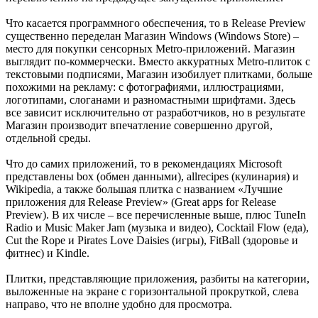
Что касается программного обеспечения, то в Release Preview
существенно переделан Магазин Windows (Windows Store) –
место для покупки сенсорных Metro-приложений. Магазин
выглядит по-коммерчески. Вместо аккуратных Metro-плиток с
текстовыми подписями, Магазин изобилует плитками, больше
похожими на рекламу: с фотографиями, иллюстрациями,
логотипами, слоганами и разномастными шрифтами. Здесь
все зависит исключительно от разработчиков, но в результате
Магазин производит впечатление совершенно другой,
отдельной среды.
Что до самих приложений, то в рекомендациях Microsoft
представлены box (обмен данными), allrecipes (кулинария) и
Wikipedia, а также большая плитка с названием «Лучшие
приложения для Release Preview» (Great apps for Release
Preview). В их числе – все перечисленные выше, плюс TuneIn
Radio и Music Maker Jam (музыка и видео), Cocktail Flow (еда),
Cut the Rope и Pirates Love Daisies (игры), FitBall (здоровье и
фитнес) и Kindle.
Плитки, представляющие приложения, разбиты на категории,
выложенные на экране с горизонтальной прокруткой, слева
направо, что не вполне удобно для просмотра.