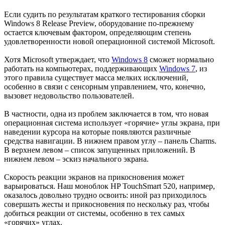
Если судить по результатам краткого тестирования сборки
Windows 8 Release Preview, оборудование по-прежнему
остается ключевым фактором, определяющим степень
удовлетворенности новой операционной системой Microsoft.
Хотя Microsoft утверждает, что
Windows 8
сможет нормально
работать на компьютерах, поддерживающих
Windows 7
, из
этого правила существует масса мелких исключений,
особенно в связи с сенсорным управлением, что, конечно,
вызовет недовольство пользователей.
В частности, одна из проблем заключается в том, что новая
операционная система использует «горячие» углы экрана, при
наведении курсора на которые появляются различные
средства навигации. В нижнем правом углу – панель Charms.
В верхнем левом – список запущенных приложений. В
нижнем левом – эскиз начального экрана.
Скорость реакции экранов на прикосновения может
варьироваться. Наш моноблок HP TouchSmart 520, например,
оказалось довольно трудно освоить: иной раз приходилось
совершать жесты и прикосновения по нескольку раз, чтобы
добиться реакции от системы, особенно в тех самых
«горячих» углах.