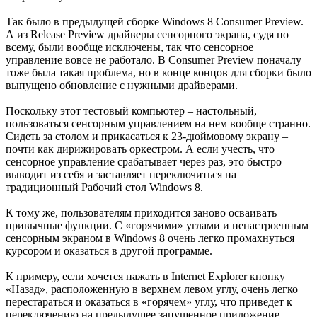
Так было в предыдущей сборке Windows 8 Consumer Preview.
А из Release Preview драйверы сенсорного экрана, судя по
всему, были вообще исключены, так что сенсорное
управление вовсе не работало. В Consumer Preview поначалу
тоже была такая проблема, но в конце концов для сборки было
выпущено обновление с нужными драйверами.
Поскольку этот тестовый компьютер – настольный,
пользоваться сенсорным управлением на нем вообще странно.
Сидеть за столом и прикасаться к 23-дюймовому экрану –
почти как дирижировать оркестром. А если учесть, что
сенсорное управление срабатывает через раз, это быстро
выводит из себя и заставляет переключиться на
традиционный Рабочий стол Windows 8.
К тому же, пользователям приходится заново осваивать
привычные функции. С «горячими» углами и ненастроенным
сенсорным экраном в Windows 8 очень легко промахнуться
курсором и оказаться в другой программе.
К примеру, если хочется нажать в Internet Explorer кнопку
«Назад», расположенную в верхнем левом углу, очень легко
перестараться и оказаться в «горячем» углу, что приведет к
переключению на предыдущее запущенное приложение.