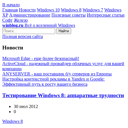
В начало
Главная
Новости
Windows 10
Windows 8
Windows 7
Windows
XP
Администрирование
Полезные советы
Интересные статьи
Софт
Железо
winblog.ru
Всё о вселенной Windows
Найти
Полная версия сайта
Новости
Microsoft Edge - еще более безопасный!
ActiveCloud - надежный провайдер облачных услуг для вашей
компании
ANYSERVER - ваш поставщик б/у серверов из Европы
Настройка контекстной рекламы в Yandex и Google:
Эффективный путь к росту вашего бизнеса
Тестирование Windows 8: аппаратные трудности
30 июл 2012
0
Windows 8