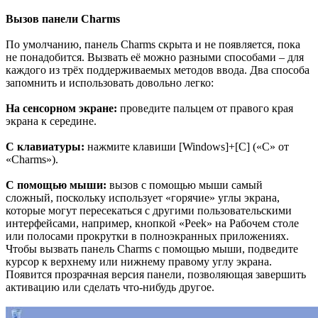
Вызов панели Charms
По умолчанию, панель Charms скрыта и не появляется, пока
не понадобится. Вызвать её можно разными способами – для
каждого из трёх поддерживаемых методов ввода. Два способа
запомнить и использовать довольно легко:
На сенсорном экране:
проведите пальцем от правого края
экрана к середине.
С клавиатуры:
нажмите клавиши [Windows]+[C] («C» от
«Charms»).
С помощью мыши:
вызов с помощью мыши самый
сложный, поскольку использует «горячие» углы экрана,
которые могут пересекаться с другими пользовательскими
интерфейсами, например, кнопкой «Peek» на Рабочем столе
или полосами прокрутки в полноэкранных приложениях.
Чтобы вызвать панель Charms с помощью мыши, подведите
курсор к верхнему или нижнему правому углу экрана.
Появится прозрачная версия панели, позволяющая завершить
активацию или сделать что-нибудь другое.