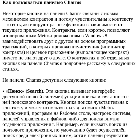
Как пользоваться панелью Charms
Некоторые кнопки на панели Charms связаны с новым
механизмом контрактов и потому чувствительны к контексту
– то есть, активируют разные функции в зависимости от
текущего приложения. Контракты, если коротко, позволяют
изолированным Metro-приложениям в Windows 8
взаимодействовать друг с другом на основе программных
транзакций, в которых приложение-источник (инициатор
контракта) и целевое приложение (выполняющее контракт)
ничего не знают друг о друге. О контрактах и об отдельных
кнопках на панели Charms я подробнее расскажу в следующих
статьях.
На панели Charms доступны следующие кнопки:
• «Поиск» (Search).
Эта кнопка вызывает интерфейс
доступной по всей системе функции поиска и связанного с
ней поискового контракта. Кнопка поиска чувствительна к
контексту и может использоваться для поиска Metro-
приложений, программ на Рабочем столе, настроек системы,
панелей управления и файлов, либо для поиска внутри
отдельного приложения. Например, если вызвать поиск из
почтового приложения, по умолчанию будет осуществлён
поиск среди электронных писем, хотя в панели результатов