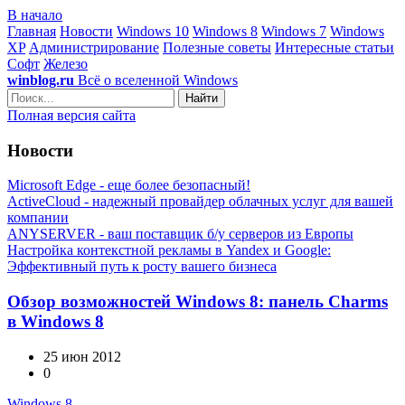
В начало
Главная
Новости
Windows 10
Windows 8
Windows 7
Windows
XP
Администрирование
Полезные советы
Интересные статьи
Софт
Железо
winblog.ru
Всё о вселенной Windows
Найти
Полная версия сайта
Новости
Microsoft Edge - еще более безопасный!
ActiveCloud - надежный провайдер облачных услуг для вашей
компании
ANYSERVER - ваш поставщик б/у серверов из Европы
Настройка контекстной рекламы в Yandex и Google:
Эффективный путь к росту вашего бизнеса
Обзор возможностей Windows 8: панель Charms
в Windows 8
25 июн 2012
0
Windows 8