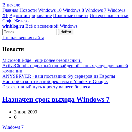
В начало
Главная
Новости
Windows 10
Windows 8
Windows 7
Windows
XP
Администрирование
Полезные советы
Интересные статьи
Софт
Железо
winblog.ru
Всё о вселенной Windows
Найти
Полная версия сайта
Новости
Microsoft Edge - еще более безопасный!
ActiveCloud - надежный провайдер облачных услуг для вашей
компании
ANYSERVER - ваш поставщик б/у серверов из Европы
Настройка контекстной рекламы в Yandex и Google:
Эффективный путь к росту вашего бизнеса
Назначен срок выхода Windows 7
3 июн 2009
0
Windows 7