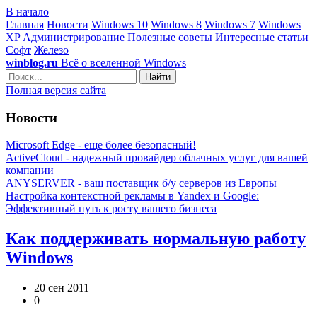
В начало
Главная
Новости
Windows 10
Windows 8
Windows 7
Windows
XP
Администрирование
Полезные советы
Интересные статьи
Софт
Железо
winblog.ru
Всё о вселенной Windows
Найти
Полная версия сайта
Новости
Microsoft Edge - еще более безопасный!
ActiveCloud - надежный провайдер облачных услуг для вашей
компании
ANYSERVER - ваш поставщик б/у серверов из Европы
Настройка контекстной рекламы в Yandex и Google:
Эффективный путь к росту вашего бизнеса
Как поддерживать нормальную работу
Windows
20 сен 2011
0