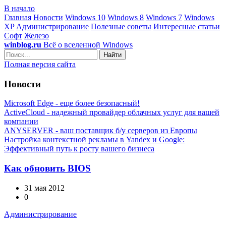
В начало
Главная
Новости
Windows 10
Windows 8
Windows 7
Windows
XP
Администрирование
Полезные советы
Интересные статьи
Софт
Железо
winblog.ru
Всё о вселенной Windows
Найти
Полная версия сайта
Новости
Microsoft Edge - еще более безопасный!
ActiveCloud - надежный провайдер облачных услуг для вашей
компании
ANYSERVER - ваш поставщик б/у серверов из Европы
Настройка контекстной рекламы в Yandex и Google:
Эффективный путь к росту вашего бизнеса
Как обновить BIOS
31 мая 2012
0
Администрирование