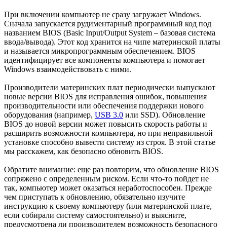
При включении компьютер не сразу загружает Windows.
Сначала запускается рудиментарный программный код под
названием BIOS (Basic Input/Output System – базовая система
ввода/вывода). Этот код хранится на чипе материнской платы
и называется микропрограммным обеспечением. BIOS
идентифицирует все компоненты компьютера и помогает
Windows взаимодействовать с ними.
Производители материнских плат периодически выпускают
новые версии BIOS для исправления ошибок, повышения
производительности или обеспечения поддержки нового
оборудования (например,
USB 3.0
или SSD). Обновление
BIOS до новой версии может повысить скорость работы и
расширить возможности компьютера, но при неправильной
установке способно вывести систему из строя. В этой статье
мы расскажем, как безопасно обновить BIOS.
Обратите внимание: еще раз повторим, что обновление BIOS
сопряжено с определенным риском. Если что-то пойдет не
так, компьютер может оказаться неработоспособен. Прежде
чем приступать к обновлению, обязательно изучите
инструкцию к своему компьютеру (или материнской плате,
если собирали систему самостоятельно) и выясните,
предусмотрена ли производителем возможность безопасного