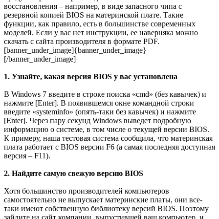
восстановления – например, в виде запасного чипа с
резервной копией BIOS на материнской плате. Такие
функции, как правило, есть в большинстве современных
моделей. Если у вас нет инструкции, ее наверняка можно
скачать с сайта производителя в формате PDF.
[banner_under_image]{banner_under_image}
[/banner_under_image]
1. Узнайте, какая версия BIOS у вас установлена
В Windows 7 введите в строке поиска «cmd» (без кавычек) и
нажмите [Enter]. В появившемся окне командной строки
введите «systeminfo» (опять-таки без кавычек) и нажмите
[Enter]. Через пару секунд Windows выведет подробную
информацию о системе, в том числе о текущей версии BIOS.
К примеру, наша тестовая система сообщила, что материнская
плата работает с BIOS версии F6 (а самая последняя доступная
версия – F11).
2. Найдите самую свежую версию BIOS
Хотя большинство производителей компьютеров
самостоятельно не выпускает материнские платы, они все-
таки имеют собственную библиотеку версий BIOS. Поэтому
зайдите на сайт компании, выпустившей ваш компьютер, и