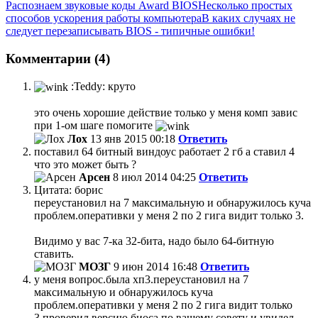
Распознаем звуковые коды Award BIOS
Несколько простых
способов ускорения работы компьютера
В каких случаях не
следует перезаписывать BIOS - типичные ошибки!
Комментарии (4)
:Teddy: круто
это очень хорошие действие только у меня комп завис
при 1-ом шаге помогите
Лох
13 янв 2015 00:18
Ответить
поставил 64 битный виндоус работает 2 гб а ставил 4
что это может быть ?
Арсен
8 июл 2014 04:25
Ответить
Цитата: борис
переустановил на 7 максимальную и обнаружилось куча
проблем.оперативки у меня 2 по 2 гига видит только 3.
Видимо у вас 7-ка 32-бита, надо было 64-битную
ставить.
МОЗГ
9 июн 2014 16:48
Ответить
у меня вопрос.была хп3.переустановил на 7
максимальную и обнаружилось куча
проблем.оперативки у меня 2 по 2 гига видит только
3.проверил версию биоса по вашему совету и увидел