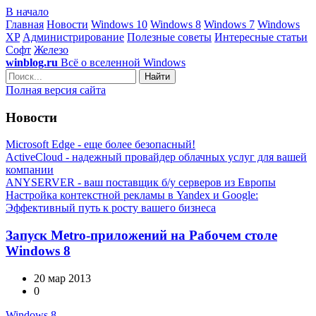
В начало
Главная
Новости
Windows 10
Windows 8
Windows 7
Windows
XP
Администрирование
Полезные советы
Интересные статьи
Софт
Железо
winblog.ru
Всё о вселенной Windows
Найти
Полная версия сайта
Новости
Microsoft Edge - еще более безопасный!
ActiveCloud - надежный провайдер облачных услуг для вашей
компании
ANYSERVER - ваш поставщик б/у серверов из Европы
Настройка контекстной рекламы в Yandex и Google:
Эффективный путь к росту вашего бизнеса
Запуск Metro-приложений на Рабочем столе
Windows 8
20 мар 2013
0
Windows 8