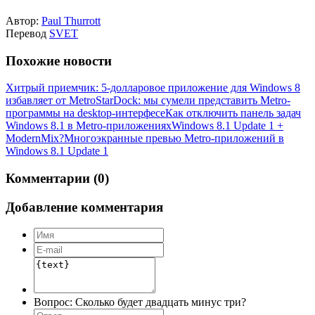
Автор:
Paul Thurrott
Перевод
SVET
Похожие новости
Хитрый приемчик: 5-долларовое приложение для Windows 8
избавляет от Metro
StarDock: мы сумели представить Metro-
программы на desktop-интерфесе
Как отключить панель задач
Windows 8.1 в Metro-приложениях
Windows 8.1 Update 1 +
ModernMix?
Многоэкранные превью Metro-приложений в
Windows 8.1 Update 1
Комментарии (0)
Добавление комментария
Вопрос:
Сколько будет двадцать минус три?