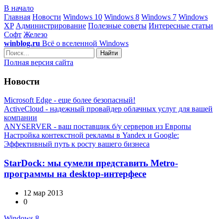
В начало
Главная
Новости
Windows 10
Windows 8
Windows 7
Windows
XP
Администрирование
Полезные советы
Интересные статьи
Софт
Железо
winblog.ru
Всё о вселенной Windows
Найти
Полная версия сайта
Новости
Microsoft Edge - еще более безопасный!
ActiveCloud - надежный провайдер облачных услуг для вашей
компании
ANYSERVER - ваш поставщик б/у серверов из Европы
Настройка контекстной рекламы в Yandex и Google:
Эффективный путь к росту вашего бизнеса
StarDock: мы сумели представить Metro-
программы на desktop-интерфесе
12 мар 2013
0
Windows 8