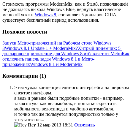
Стоимость программы ModernMix, как и Start8, позволяющей
не дожидаясь выхода Windows Blue, вернуть классическое
меню «Пуск» в
Windows 8
, составляет 5 долларов США,
существует бесплатный период использования.
Похожие новости
Запуск Metro-приложений на Рабочем столе Windows
8
Windows 8.1 Update 1 + ModernMix?
Хитрый приемчик: 5-
долларовое приложение для Windows 8 избавляет от Metro
Как
отключить панель задач Windows 8.1 в Metro-
приложениях
Windows 8.1 и ModernMix
Комментарии (1)
> им чужда концепция единого интерфейса на широком
спектре платформ.
а ведь и раньше были подобные попытки - например,
такая штука как веломобиль, в попытке скрестить
мобильность велосипеда и удобство автомобиля.
и точно так же пользуется популярностью только у
энтузазистов...
Rey
12 мар 2013 18:31
Ответить