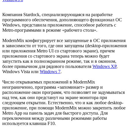
Компания Stardock, специализирующаяся на разработке
программного обеспечения, дополняющего функционал ОС
Windows, представила приложение, способное работать с
Metro-программами в режиме «рабочего стола».
ModernMix конфигурирует все запущенные в ОС приложения
в зависимости от того, где они запущены (desktop-приложения
или приложения Metro UI со стартового экране), причем
приложения со стартового экрана теперь можно будет
запустить как в полноэкранном режиме, так и в оконном,
более привычном для рядового пользователя
Windows XP
,
Windows Vista или
Windows 7
.
Число открываемых приложений в ModernMix
неограниченно, программа «запоминает» размер и
расположение окон программ, что позволяет не задумываться
над тем, как они предстанут на экране монитора при
следующем открытии. Естественно, что и как любое desktop-
приложение, при помощи ModernMix можно закрепить любое
Metro App на панель задач для быстрого доступа. Для
переключения между различными режимами работы
используется клавиша F10.