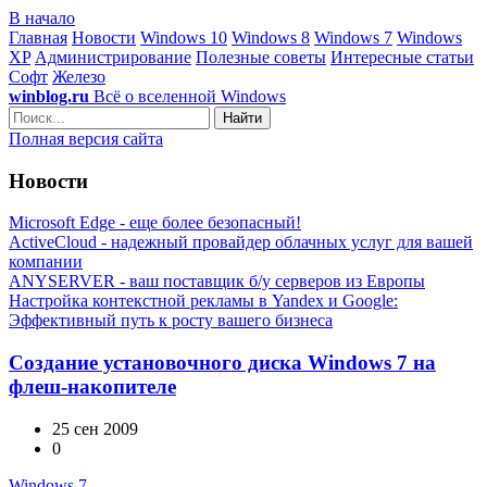
В начало
Главная
Новости
Windows 10
Windows 8
Windows 7
Windows
XP
Администрирование
Полезные советы
Интересные статьи
Софт
Железо
winblog.ru
Всё о вселенной Windows
Найти
Полная версия сайта
Новости
Microsoft Edge - еще более безопасный!
ActiveCloud - надежный провайдер облачных услуг для вашей
компании
ANYSERVER - ваш поставщик б/у серверов из Европы
Настройка контекстной рекламы в Yandex и Google:
Эффективный путь к росту вашего бизнеса
Создание установочного диска Windows 7 на
флеш-накопителе
25 сен 2009
0
Windows 7