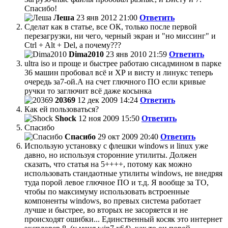
Спасибо!
Леша
23 янв 2012 21:00
Ответить
Сделат как в статье, все ОК, только после первой
перезагрузки, ни чего, черный экран и "но миссинг" и
Ctrl + Alt + Del, а почему???
Dima2010
23 янв 2010 21:59
Ответить
ultra iso и проще и быстрее работаю сисадмином в парке
36 машин пробовал всё и ХР и висту и линукс теперь
очередь за7-ой.А на счет глючного ПО если кривые
ручки то заглючит всё даже косынка
20369
12 дек 2009 14:24
Ответить
Как ей пользоваться?
Shock
12 ноя 2009 15:50
Ответить
Спасибо
Спасибо
29 окт 2009 20:40
Ответить
Использую установку с флешки windows и linux уже
давно, но используя сторонние утилиты. Должен
сказать, что статья на 5++++, потому как можно
использовать стандаотные утилиты windows, не внедряя
туда порой левое глючное ПО и т.д. Я вообще за ТО,
чтобы по максимуму использовать встроенные
компоненты windows, во превых система работает
лучше и быстрее, во вторых не засоряется и не
происходят ошибки... Единственный косяк это интернет