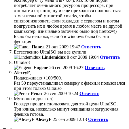
эксплорер 8, (у меня win7 x64), как то он порой
потребляет очень много ресурсов процессора, при
открытии страниц, ну и еще приходится пользоваться
замечательной утилитой xmarks, чтобы
синхронизировать свои закладки с сервером и потом
подгрузить их в любое время в любом месте на другой
компьютер, изначально заточено было под firefox=))
Было бы неплохо, если б в windows была бы эта
функция
Павел
21 окт 2009 19:47
Ответить
Естественно UltraISO вы все купили.
Lindemidux
8 окт 2009 19:04
Ответить
UltraIso!
Eugene
26 сен 2009 16:27
Ответить
AlexeyF
,
Поддерживаю +100/500.
Раз 50 переустанавливал семерку с флехи,и пользовался
при этом только UltraIso
Ренат
26 сен 2009 10:24
Ответить
Муторно и долго. :(
Гораздо проще использовать для этой цели UltraISO.
Три клика, несколько минут ожидания и загрузочная
флешка готова.
AlexeyF
25 сен 2009 12:13
Ответить