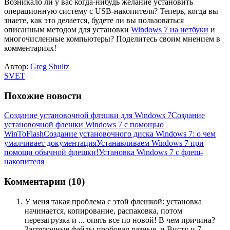
Возникало ли у вас когда-нибудь желание установить
операционную систему с USB-накопителя? Теперь, когда вы
знаете, как это делается, будете ли вы пользоваться
описанным методом для установки
Windows 7 на нетбуки
и
многочисленные компьютеры? Поделитесь своим мнением в
комментариях!
Автор:
Greg Shultz
SVET
Похожие новости
Создание установочной флэшки для Windows 7
Создание
установочной флешки Windows 7 с помощью
WinToFlash
Создание установочного диска Windows 7: о чем
умалчивает документация
Устанавливаем Windows 7 при
помощи обычной флешки!
Установка Windows 7 с флеш-
накопителя
Комментарии (10)
У меня такая проблема с этой флешкой: установка
начинается, копирование, распаковка, потом
перезагрузка и ... опять все по новой! В чем причина?
Загрузочные файлы пробовал разные, и Висту и 7.