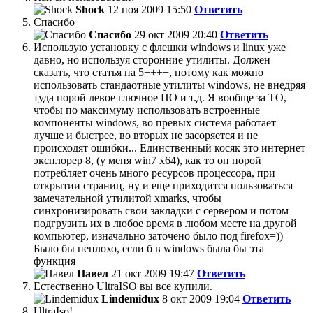
Shock
12 ноя 2009 15:50
Ответить
Спасибо
Спасибо
29 окт 2009 20:40
Ответить
Использую установку с флешки windows и linux уже
давно, но используя сторонние утилиты. Должен
сказать, что статья на 5++++, потому как можно
использовать стандаотные утилиты windows, не внедряя
туда порой левое глючное ПО и т.д. Я вообще за ТО,
чтобы по максимуму использовать встроенные
компоненты windows, во превых система работает
лучше и быстрее, во вторых не засоряется и не
происходят ошибки... Единственный косяк это интернет
эксплорер 8, (у меня win7 x64), как то он порой
потребляет очень много ресурсов процессора, при
открытии страниц, ну и еще приходится пользоваться
замечательной утилитой xmarks, чтобы
синхронизировать свои закладки с сервером и потом
подгрузить их в любое время в любом месте на другой
компьютер, изначально заточено было под firefox=))
Было бы неплохо, если б в windows была бы эта
функция
Павел
21 окт 2009 19:47
Ответить
Естественно UltraISO вы все купили.
Lindemidux
8 окт 2009 19:04
Ответить
UltraIso!