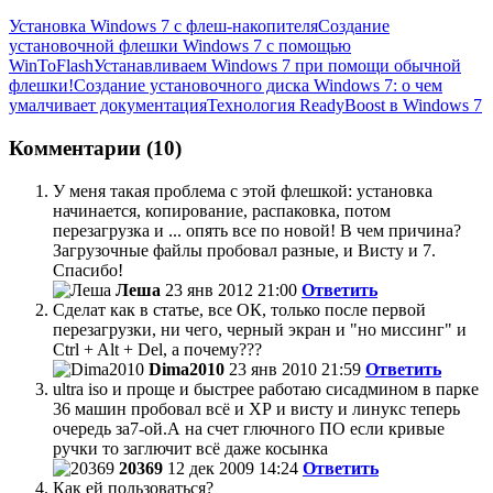
Установка Windows 7 с флеш-накопителя
Создание
установочной флешки Windows 7 с помощью
WinToFlash
Устанавливаем Windows 7 при помощи обычной
флешки!
Создание установочного диска Windows 7: о чем
умалчивает документация
Технология ReadyBoost в Windows 7
Комментарии (10)
У меня такая проблема с этой флешкой: установка
начинается, копирование, распаковка, потом
перезагрузка и ... опять все по новой! В чем причина?
Загрузочные файлы пробовал разные, и Висту и 7.
Спасибо!
Леша
23 янв 2012 21:00
Ответить
Сделат как в статье, все ОК, только после первой
перезагрузки, ни чего, черный экран и "но миссинг" и
Ctrl + Alt + Del, а почему???
Dima2010
23 янв 2010 21:59
Ответить
ultra iso и проще и быстрее работаю сисадмином в парке
36 машин пробовал всё и ХР и висту и линукс теперь
очередь за7-ой.А на счет глючного ПО если кривые
ручки то заглючит всё даже косынка
20369
12 дек 2009 14:24
Ответить
Как ей пользоваться?