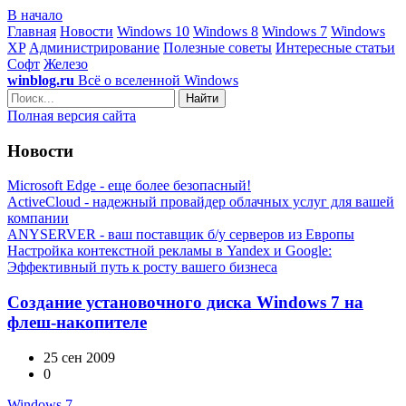
В начало
Главная
Новости
Windows 10
Windows 8
Windows 7
Windows
XP
Администрирование
Полезные советы
Интересные статьи
Софт
Железо
winblog.ru
Всё о вселенной Windows
Найти
Полная версия сайта
Новости
Microsoft Edge - еще более безопасный!
ActiveCloud - надежный провайдер облачных услуг для вашей
компании
ANYSERVER - ваш поставщик б/у серверов из Европы
Настройка контекстной рекламы в Yandex и Google:
Эффективный путь к росту вашего бизнеса
Создание установочного диска Windows 7 на
флеш-накопителе
25 сен 2009
0
Windows 7