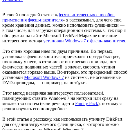
В своей последней статье «
Десять интересных способов
применения флеш-накопителя
» я рассказывал, для чего еще,
кроме хранения данных, можно использовать флеш-диски —
в том числе, для загрузки операционной системы. С тех пор я
обнаружил на сайте Microsoft TechNet Magazine описание
интересного метода
установки Windows 7 с флеш-накопителя
.
Это очень хорошая идея по двум причинам. Во-первых,
установка с флеш-накопителя происходит гораздо быстрее,
поскольку у него, в отличие от оптического привода, нет
физически подвижных частей, а значит, скорость чтения
оказывается гораздо выше. Во-вторых, это прекрасный способ
установки
Microsoft Windows 7
на системы, не оснащенные
DVD-приводом, — например, на нетбуки.
Этот метод наверняка заинтересует пользователей,
планирующих ставить Windows 7 на нетбуки или сразу на
множество систем (если речь идет о
Family Pack
), поэтому я
решил изучить его поподробнее.
В этой статье я расскажу, как использовать утилиту DiskPart
для создания загружаемого флеш-диска, с которого можно
будет устанавливать Microsoft Windows 7.