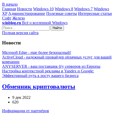
В начало
Главная
Новости
Windows 10
Windows 8
Windows 7
Windows
XP
Администрирование
Полезные советы
Интересные статьи
Софт
Железо
winblog.ru
Всё о вселенной Windows
Найти
Полная версия сайта
Новости
Microsoft Edge - еще более безопасный!
ActiveCloud - надежный провайдер облачных услуг для вашей
компании
ANYSERVER - ваш поставщик б/у серверов из Европы
Настройка контекстной рекламы в Yandex и Google:
Эффективный путь к росту вашего бизнеса
Обменник криптовалюты
9 дек 2022
620
Информация от партнёров