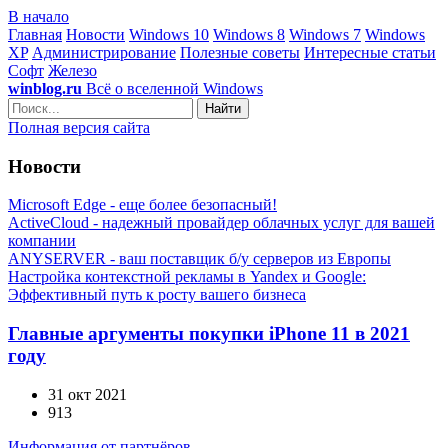
В начало
Главная
Новости
Windows 10
Windows 8
Windows 7
Windows
XP
Администрирование
Полезные советы
Интересные статьи
Софт
Железо
winblog.ru
Всё о вселенной Windows
Найти
Полная версия сайта
Новости
Microsoft Edge - еще более безопасный!
ActiveCloud - надежный провайдер облачных услуг для вашей
компании
ANYSERVER - ваш поставщик б/у серверов из Европы
Настройка контекстной рекламы в Yandex и Google:
Эффективный путь к росту вашего бизнеса
Главные аргументы покупки iPhone 11 в 2021
году
31 окт 2021
913
Информация от партнёров