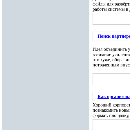
файлы для развёрт
работы системы в
Поиск партнеро
Идея объединить у
взаимное усиление
что хуже, оборачи
потраченным впуст
Как организов
Хороший корпорати
познакомить новых
формат, площадку,