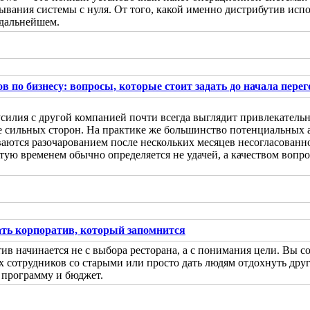
ывания системы с нуля. От того, какой именно дистрибутив испол
 дальнейшем.
в по бизнесу: вопросы, которые стоит задать до начала пере
силия с другой компанией почти всегда выглядит привлекательн
 сильных сторон. На практике же большинство потенциальных ал
ваются разочарованием после нескольких месяцев несогласован
ую временем обычно определяется не удачей, а качеством вопросо
ать корпоратив, который запомнится
в начинается не с выбора ресторана, а с понимания цели. Вы со
 сотрудников со старыми или просто дать людям отдохнуть друг 
 программу и бюджет.