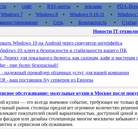
сти
•
софт
•
RSS-ленты
•
реклама
•
PDA-Вер
•
Windows 7
•
Windows 8
•
Windows 9-10-11
•
Windows S
министрирование
•
Сеть
•
Безопасность
•
Статьи
Новости IT-техноло
овать Windows 10 на Android через симулятор интерфейса
indows 10: ключ к безопасности и стабильности вашего ПК
с Директ для локального бизнеса: как салонам, кафе и мастерам
dge - еще более безопасный!
d - надежный провайдер облачных услуг для вашей компании
- ваш поставщик б/у серверов из Европы
висное обслуживание: модульные кухни в Москве после поку
й кухни — это всегда значимое событие, требующее не только 
льный рынок столицы предлагает огромное количество решени
лекают покупателей своей вариативностью, доступной ценой и 
а фасадов или дизайна столешницы многие москвичи забывают о
рантии и сервисном обслуживании.