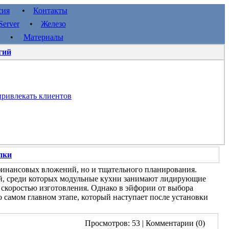
сия
•
Контакты
erver
•
Железо
•
Материалы
гий
 привлекать клиентов
пки
финансовых вложений, но и тщательного планирования.
й, среди которых модульные кухни занимают лидирующие
скоростью изготовления. Однако в эйфории от выбора
 самом главном этапе, который наступает после установки
Просмотров: 53
| Комментарии (0)