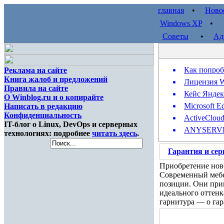
главная
•
Ново
Windows XP
Советы
•
Ад
Как попроб
Реклама на сайте
Книга жалоб и предложений
Лицензия W
Правила на сайте
Кейс Яндек
О Winblog.ru и о копирайте
Microsoft E
Написать в редакцию
Конфиденциальность
ActiveClou
IT-блог о Linux, DevOps и серверных
ANYSERVER 
технологиях: подробнее
читать здесь
.
Гарантия и сер
Приобретение ново
Современный мебе
позиции. Они прив
идеального оттенк
гарнитура — о га