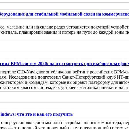
борудование для стабильной мобильной связи на коммерческ
исе, магазине или на складе редко устраняется покупкой устройс
сигнала, планировки здания и потерь на пути до каждой зоны п
йских BPM-систем 2026: на что смотреть при выборе платфо
 портале CIO-Navigator опубликован рейтинг российских BPM-с
иям. Исследование подготовил Санкт-Петербургский клуб ИТ-ди
хитекторам и командам, которые выбирают платформу для автом
ит за таким классом систем, как устроена методика оценки и на ч
ndows: что это и как его получить
т о переустановке системы или настройке нового компьютера, п
ows — это полный установочный пакет операционной системы: о