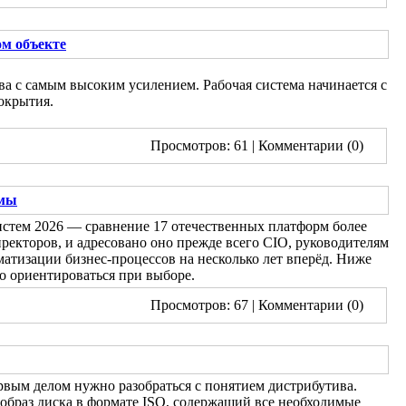
ом объекте
тва с самым высоким усилением. Рабочая система начинается с
окрытия.
Просмотров: 61
| Комментарии (0)
рмы
истем 2026 — сравнение 17 отечественных платформ более
ректоров, и адресовано оно прежде всего CIO, руководителям
атизации бизнес-процессов на несколько лет вперёд. Ниже
то ориентироваться при выборе.
Просмотров: 67
| Комментарии (0)
ервым делом нужно разобраться с понятием дистрибутива.
браз диска в формате ISO, содержащий все необходимые