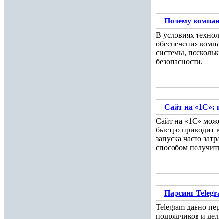
Почему компан
В условиях техно
обеспечения комп
системы, посколь
безопасности.
Сайт на «1С»: 
Сайт на «1С» може
быстро приводит к
запуска часто зат
способом получить
Парсинг Telegr
Telegram давно пе
подрядчиков и дел