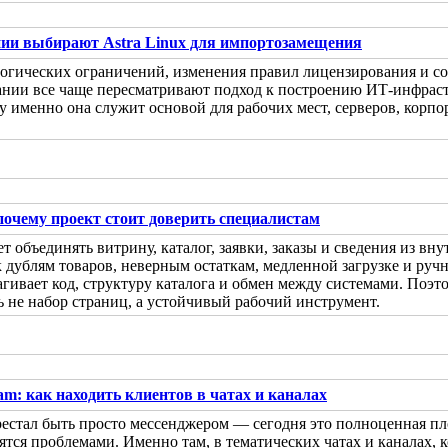
ии выбирают Astra Linux для импортозамещения
логических ограничений, изменения правил лицензирования и с
ании все чаще пересматривают подход к построению ИТ-инфрас
ку именно она служит основой для рабочих мест, серверов, кор
почему проект стоит доверить специалистам
т объединять витрину, каталог, заявки, заказы и сведения из в
 дублям товаров, неверным остаткам, медленной загрузке и руч
рагивает код, структуру каталога и обмен между системами. Поэт
 не набор страниц, а устойчивый рабочий инструмент.
am: как находить клиентов в чатах и каналах
рестал быть просто мессенджером — сегодня это полноценная п
ятся проблемами. Именно там, в тематических чатах и каналах,