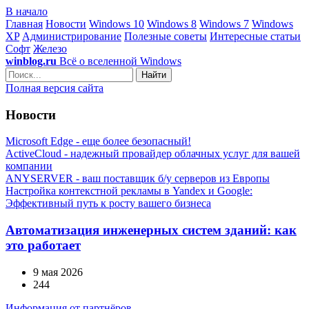
В начало
Главная
Новости
Windows 10
Windows 8
Windows 7
Windows
XP
Администрирование
Полезные советы
Интересные статьи
Софт
Железо
winblog.ru
Всё о вселенной Windows
Найти
Полная версия сайта
Новости
Microsoft Edge - еще более безопасный!
ActiveCloud - надежный провайдер облачных услуг для вашей
компании
ANYSERVER - ваш поставщик б/у серверов из Европы
Настройка контекстной рекламы в Yandex и Google:
Эффективный путь к росту вашего бизнеса
Автоматизация инженерных систем зданий: как
это работает
9 мая 2026
244
Информация от партнёров