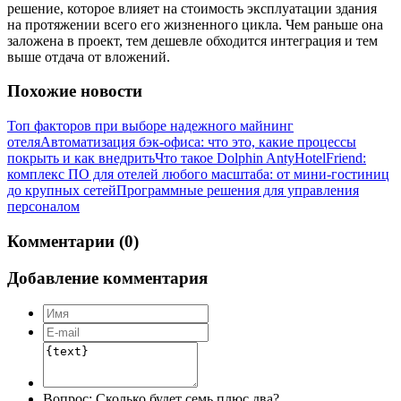
решение, которое влияет на стоимость эксплуатации здания
на протяжении всего его жизненного цикла. Чем раньше она
заложена в проект, тем дешевле обходится интеграция и тем
выше отдача от вложений.
Похожие новости
Топ факторов при выборе надежного майнинг
отеля
Автоматизация бэк-офиса: что это, какие процессы
покрыть и как внедрить
Что такое Dolphin Anty
HotelFriend:
комплекс ПО для отелей любого масштаба: от мини-гостиниц
до крупных сетей
Программные решения для управления
персоналом
Комментарии (0)
Добавление комментария
Вопрос:
Сколько будет семь плюс два?