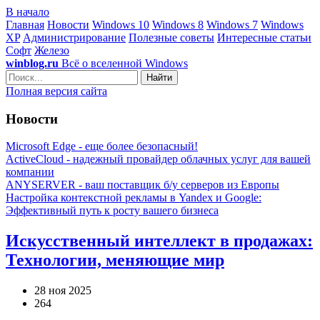
В начало
Главная
Новости
Windows 10
Windows 8
Windows 7
Windows
XP
Администрирование
Полезные советы
Интересные статьи
Софт
Железо
winblog.ru
Всё о вселенной Windows
Найти
Полная версия сайта
Новости
Microsoft Edge - еще более безопасный!
ActiveCloud - надежный провайдер облачных услуг для вашей
компании
ANYSERVER - ваш поставщик б/у серверов из Европы
Настройка контекстной рекламы в Yandex и Google:
Эффективный путь к росту вашего бизнеса
Искусственный интеллект в продажах:
Технологии, меняющие мир
28 ноя 2025
264