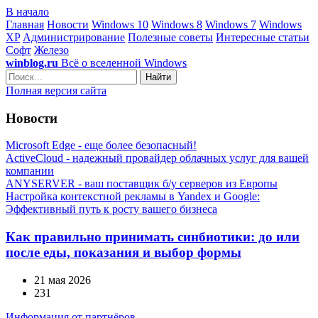
В начало
Главная
Новости
Windows 10
Windows 8
Windows 7
Windows
XP
Администрирование
Полезные советы
Интересные статьи
Софт
Железо
winblog.ru
Всё о вселенной Windows
Найти
Полная версия сайта
Новости
Microsoft Edge - еще более безопасный!
ActiveCloud - надежный провайдер облачных услуг для вашей
компании
ANYSERVER - ваш поставщик б/у серверов из Европы
Настройка контекстной рекламы в Yandex и Google:
Эффективный путь к росту вашего бизнеса
Как правильно принимать синбиотики: до или
после еды, показания и выбор формы
21 мая 2026
231
Информация от партнёров