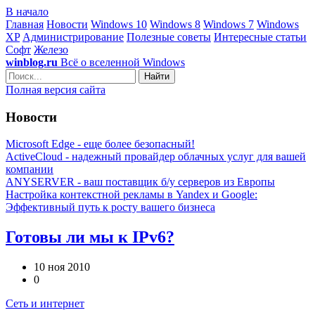
В начало
Главная
Новости
Windows 10
Windows 8
Windows 7
Windows
XP
Администрирование
Полезные советы
Интересные статьи
Софт
Железо
winblog.ru
Всё о вселенной Windows
Найти
Полная версия сайта
Новости
Microsoft Edge - еще более безопасный!
ActiveCloud - надежный провайдер облачных услуг для вашей
компании
ANYSERVER - ваш поставщик б/у серверов из Европы
Настройка контекстной рекламы в Yandex и Google:
Эффективный путь к росту вашего бизнеса
Готовы ли мы к IPv6?
10 ноя 2010
0
Сеть и интернет