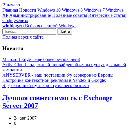
В начало
Главная
Новости
Windows 10
Windows 8
Windows 7
Windows
XP
Администрирование
Полезные советы
Интересные статьи
Софт
Железо
winblog.ru
Всё о вселенной Windows
Найти
Полная версия сайта
Новости
Microsoft Edge - еще более безопасный!
ActiveCloud - надежный провайдер облачных услуг для вашей
компании
ANYSERVER - ваш поставщик б/у серверов из Европы
Настройка контекстной рекламы в Yandex и Google:
Эффективный путь к росту вашего бизнеса
Лучшая совместимость с Exchange
Server 2007
24 авг 2007
0