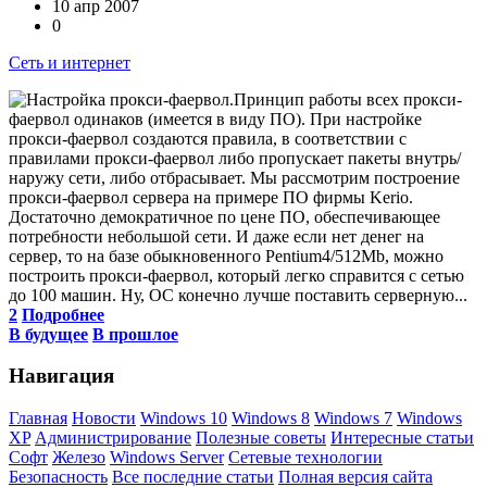
10 апр 2007
0
Сеть и интернет
Принцип работы всех прокси-
фаервол одинаков (имеется в виду ПО). При настройке
прокси-фаервол создаются правила, в соответствии с
правилами прокси-фаервол либо пропускает пакеты внутрь/
наружу сети, либо отбрасывает. Мы рассмотрим построение
прокси-фаервол сервера на примере ПО фирмы Kerio.
Достаточно демократичное по цене ПО, обеспечивающее
потребности небольшой сети. И даже если нет денег на
сервер, то на базе обыкновенного Pentium4/512Mb, можно
построить прокси-фаервол, который легко справится с сетью
до 100 машин. Ну, ОС конечно лучше поставить серверную...
2
Подробнее
В будущее
В прошлое
Навигация
Главная
Новости
Windows 10
Windows 8
Windows 7
Windows
XP
Администрирование
Полезные советы
Интересные статьи
Софт
Железо
Windows Server
Сетевые технологии
Безопасность
Все последние статьи
Полная версия сайта