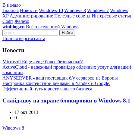
В начало
Главная
Новости
Windows 10
Windows 8
Windows 7
Windows
XP
Администрирование
Полезные советы
Интересные статьи
Софт
Железо
winblog.ru
Всё о вселенной Windows
Найти
Полная версия сайта
Новости
Microsoft Edge - еще более безопасный!
ActiveCloud - надежный провайдер облачных услуг для вашей
компании
ANYSERVER - ваш поставщик б/у серверов из Европы
Настройка контекстной рекламы в Yandex и Google:
Эффективный путь к росту вашего бизнеса
Слайд-шоу на экране блокировки в Windows 8.1
17 окт 2013
0
Windows 8