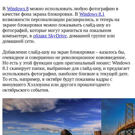
В
Windows 8
можно использовать любую фотографию в
качестве фона экрана блокировки. В
Windows 8.1
возможности персонализации расширились, и теперь на
экране блокировки можно показывать слайд-шоу из
фотографий, которые могут храниться на локальном
компьютере, в
облаке SkyDrive
, домашней группе или
домашней сети.
Добавление слайд-шоу на экран блокировки – казалось бы,
очевидное и совершенно не революционное нововведение.
Но есть у этой функции один оригинальный нюанс: Windows
8.1 сканирует папки, выбранные для слайд-шоу, и предлагает
использовать фотографии, наиболее близкие к текущей дате.
То есть, например, в октябре будут показаны кадры с
минувшего Хэллоуина или другого прошлогоднего
октябрьского события.