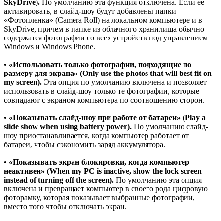
SkyDrive).
По умолчанию эта функция отключена. Если ее
активировать, в слайд-шоу будут добавлены папки
«Фотопленка» (Camera Roll) на локальном компьютере и в
SkyDrive, причем в папке из облачного хранилища обычно
содержатся фотографии со всех устройств под управлением
Windows и Windows Phone.
• «Использовать только фотографии, подходящие по
размеру для экрана» (Only use the photos that will best fit on
my screen).
Эта опция по умолчанию включена и позволяет
использовать в слайд-шоу только те фотографии, которые
совпадают с экраном компьютера по соотношению сторон.
• «Показывать слайд-шоу при работе от батареи» (Play a
slide show when using battery power).
По умолчанию слайд-
шоу приостанавливается, когда компьютер работает от
батареи, чтобы сэкономить заряд аккумулятора.
• «Показывать экран блокировки, когда компьютер
неактивен» (When my PC is inactive, show the lock screen
instead of turning off the screen).
По умолчанию эта опция
включена и превращает компьютер в своего рода цифровую
фоторамку, которая показывает выбранные фотографии,
вместо того чтобы отключать экран.