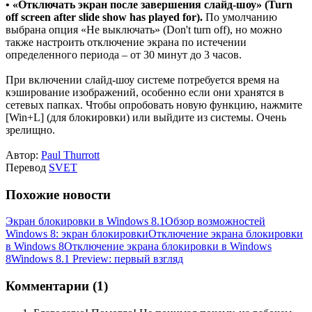
• «Отключать экран после завершения слайд-шоу» (Turn
off screen after slide show has played for).
По умолчанию
выбрана опция «Не выключать» (Don't turn off), но можно
также настроить отключение экрана по истечении
определенного периода – от 30 минут до 3 часов.
При включении слайд-шоу системе потребуется время на
кэширование изображений, особенно если они хранятся в
сетевых папках. Чтобы опробовать новую функцию, нажмите
[Win+L] (для блокировки) или выйдите из системы. Очень
зрелищно.
Автор:
Paul Thurrott
Перевод
SVET
Похожие новости
Экран блокировки в Windows 8.1
Обзор возможностей
Windows 8: экран блокировки
Отключение экрана блокировки
в Windows 8
Отключение экрана блокировки в Windows
8
Windows 8.1 Preview: первый взгляд
Комментарии (1)