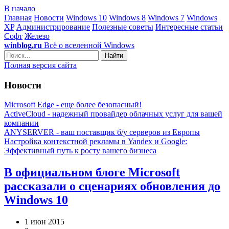
В начало
Главная
Новости
Windows 10
Windows 8
Windows 7
Windows
XP
Администрирование
Полезные советы
Интересные статьи
Софт
Железо
winblog.ru
Всё о вселенной Windows
Найти
Полная версия сайта
Новости
Microsoft Edge - еще более безопасный!
ActiveCloud - надежный провайдер облачных услуг для вашей
компании
ANYSERVER - ваш поставщик б/у серверов из Европы
Настройка контекстной рекламы в Yandex и Google:
Эффективный путь к росту вашего бизнеса
В официальном блоге Microsoft
рассказали о сценариях обновления до
Windows 10
1 июн 2015