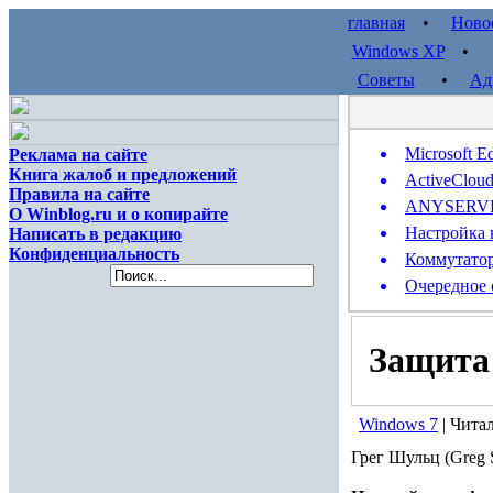
главная
•
Ново
Windows XP
Советы
•
Ад
Microsoft E
Реклама на сайте
Книга жалоб и предложений
ActiveClou
Правила на сайте
ANYSERVER 
О Winblog.ru и о копирайте
Настройка 
Написать в редакцию
Конфиденциальность
Коммутатор
Очередное 
Защита 
Windows 7
| Чита
Грег Шульц (Greg 