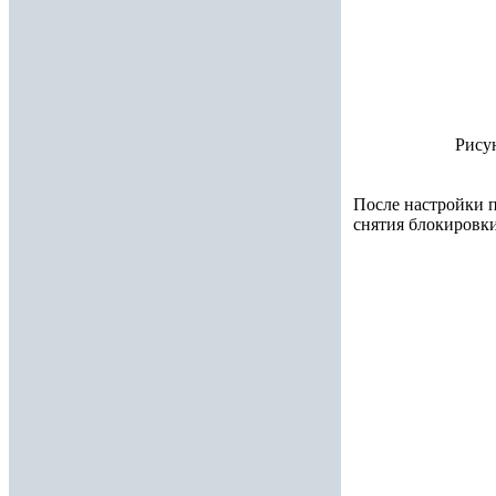
Рису
После настройки п
снятия блокировки 