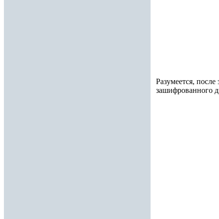
Разумеется, после
зашифрованного ди