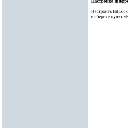
Настройка шифро
Настроить BitLoc
выберите пункт «В