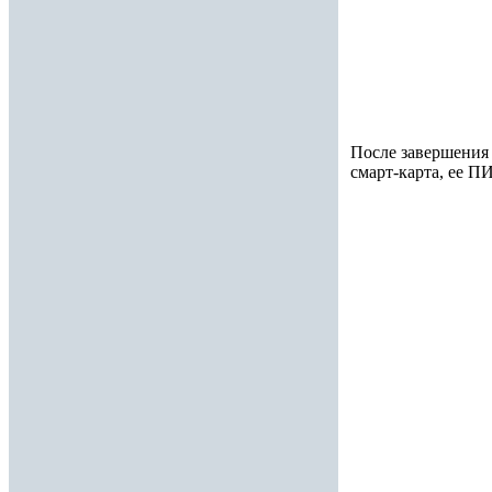
После завершения 
смарт-карта, ее П