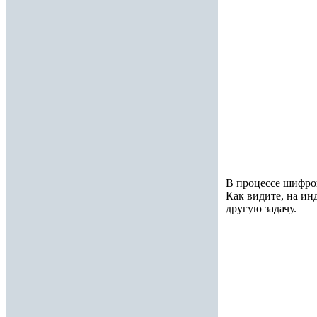
В процессе шифров
Как видите, на ин
другую задачу.