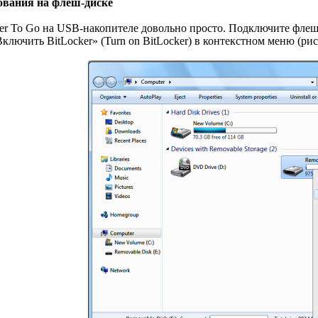
вания на флеш-диске
ker To Go на USB-накопителе довольно просто. Подключите фле
ключить BitLocker» (Turn on BitLocker) в контекстном меню (рис