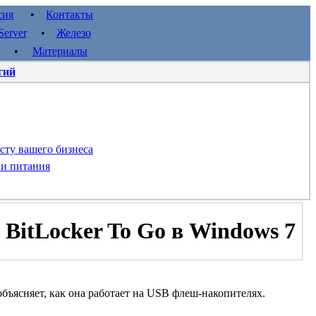
сия
•
Контакты
erver
•
Железо
•
Материалы
гий
сту вашего бизнеса
 и питания
BitLocker To Go в Windows 7
объясняет, как она работает на USB флеш-накопителях.