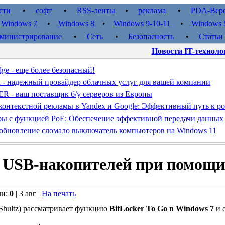
сти
•
софт
•
RSS-ленты
•
реклама
•
PDA-Вер
•
Windows 7
•
Windows 8
•
Windows 9-10-11
•
Windows S
министрирование
•
Сеть
•
Безопасность
•
Статьи
Новости IT-техноло
dge - еще более безопасный!
d - надежный провайдер облачных услуг для вашей компании
- ваш поставщик б/у серверов из Европы
контекстной рекламы в Yandex и Google: Эффективный путь к ро
ы с функцией PoE: Обеспечение эффективной передачи данных
обновление сломало выключатель компьютеров на Windows 11
USB-накопителей при помощи 
ли:
0
| 3 авг |
На печать
Shultz) рассматривает функцию
BitLocker To Go в Windows 7
и 