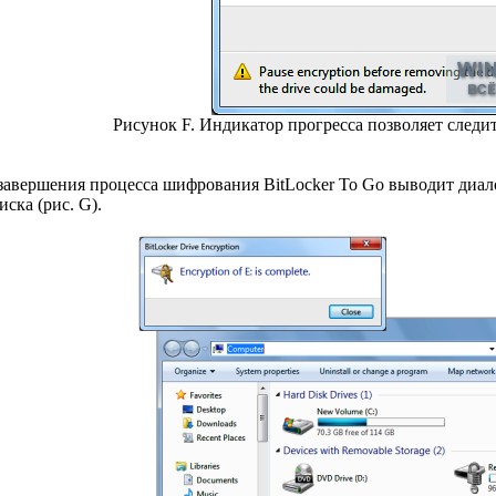
Рисунок F. Индикатор прогресса позволяет следи
 завершения процесса шифрования BitLocker To Go выводит диал
ска (рис. G).