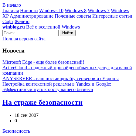
В начало
Главная
Новости
Windows 10
Windows 8
Windows 7
Windows
XP
Администрирование
Полезные советы
Интересные статьи
Софт
Железо
winblog.ru
Всё о вселенной Windows
Найти
Полная версия сайта
Новости
Microsoft Edge - еще более безопасный!
ActiveCloud - надежный провайдер облачных услуг для вашей
компании
ANYSERVER - ваш поставщик б/у серверов из Европы
Настройка контекстной рекламы в Yandex и Google:
Эффективный путь к росту вашего бизнеса
На страже безопасности
18 сен 2007
0
Безопасность