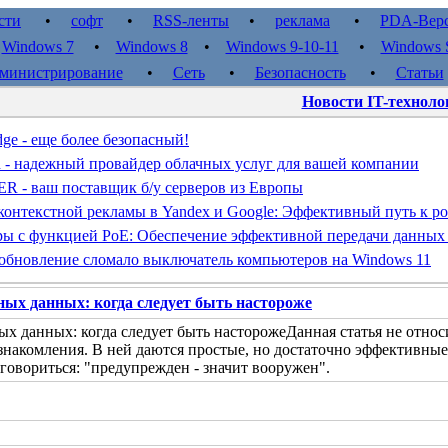
сти
•
софт
•
RSS-ленты
•
реклама
•
PDA-Вер
•
Windows 7
•
Windows 8
•
Windows 9-10-11
•
Windows S
министрирование
•
Сеть
•
Безопасность
•
Статьи
Новости IT-техноло
dge - еще более безопасный!
d - надежный провайдер облачных услуг для вашей компании
- ваш поставщик б/у серверов из Европы
контекстной рекламы в Yandex и Google: Эффективный путь к ро
ы с функцией PoE: Обеспечение эффективной передачи данных
обновление сломало выключатель компьютеров на Windows 11
ых данных: когда следует быть настороже
Данная статья не относ
знакомления. В ней даются простые, но достаточно эффективны
говориться: "предупрежден - значит вооружен".