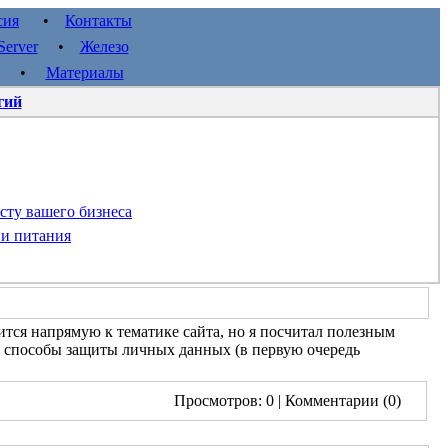
сия
•
Контакты
erver
•
Железо
•
Материалы
гий
сту вашего бизнеса
 и питания
ится напрямую к тематике сайта, но я посчитал полезным
е способы защиты личных данных (в первую очередь
Просмотров: 0
| Комментарии (0)