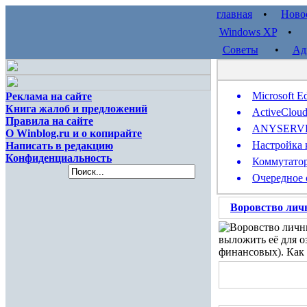
главная
•
Ново
Windows XP
Советы
•
Ад
Microsoft E
Реклама на сайте
Книга жалоб и предложений
ActiveClou
Правила на сайте
ANYSERVER 
О Winblog.ru и о копирайте
Настройка 
Написать в редакцию
Конфиденциальность
Коммутатор
Очередное 
Воровство личн
выложить её для о
финансовых). Как 