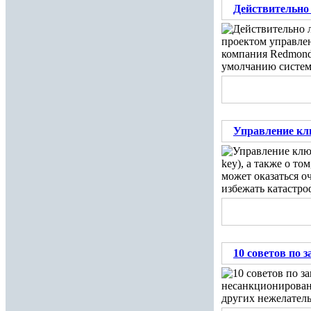
Действительно 
проектом управлен
компания Redmond 
умолчанию систем
Управление кл
key), а также о т
может оказаться о
избежать катастро
10 советов по 
несанкционированн
других нежелател