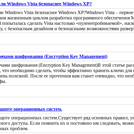
ли Windows Vista безопаснее Windows XP?
Windows Vista – перво
ия жизненным циклом разработки программного обеспечения Micr
попыталась сделать Vista настолько «пуленепробиваемой», наск
у, с безопасным дизайном и безопасными возможностями разве
ючами шифрования (Encryption Key Management)
В этой статье ра
ом, что необходимо сделать, чтобы эффективно хранить ключи д
чень полезной. После ее прочтения вам станет очевидно, что н
фы.
защите операционных систем.
Существует ряд основных правил, 
ого доступа. Если помнить их и постоянно им следовать, можн
ьных проблем.