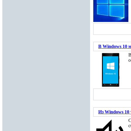
В Windows 10 м
В
о
Из Windows 10
С
с