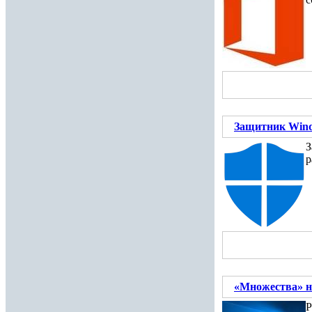
Защитник Wind
З
р
«Множества» н
Р