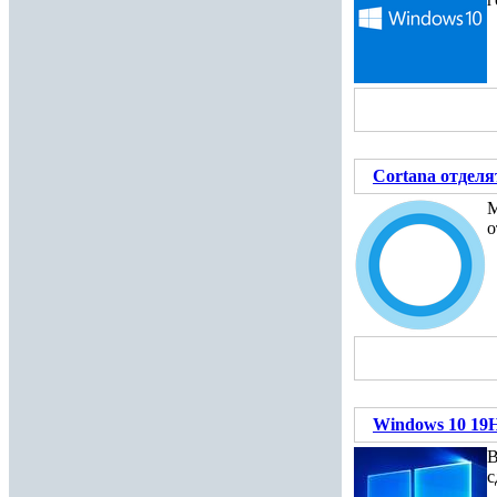
Cortana отделя
M
о
Windows 10 19
В
с