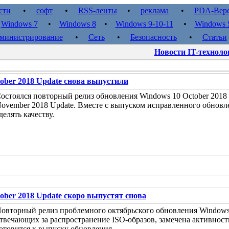
сти
•
софт
•
RSS-ленты
•
реклама
•
PDA-Вер
•
Windows 7
•
Windows 8
•
Windows 9-10-11
•
Windows S
министрирование
•
Сеть
•
Безопасность
•
Статьи
Новости IT-техноло
ober 2018 Update снова выпустили
остоялся повторный релиз обновления Windows 10 October 2018 U
ovember 2018 Update. Вместе с выпуском исправленного обновле
делять качеству.
ober 2018 Update скоро выпустят снова
овторный релиз проблемного октябрьского обновления Windows 1
твечающих за распространение ISO-образов, замечена активност
отовится к выпуску обновления.