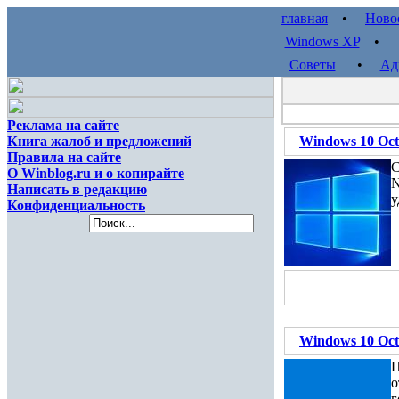
главная
•
Ново
Windows XP
Советы
•
Ад
Реклама на сайте
Книга жалоб и предложений
Windows 10 Oct
Правила на сайте
С
О Winblog.ru и о копирайте
N
Написать в редакцию
у
Конфиденциальность
Windows 10 Oct
П
о
г