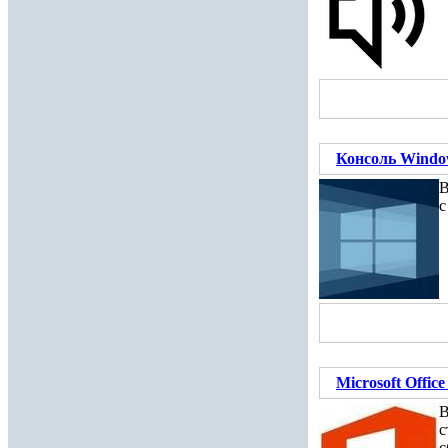
Консоль Windo
В
с
Microsoft Offi
В
с
с