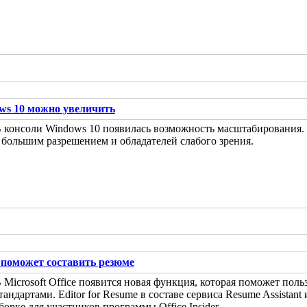
ws 10 можно увеличить
 консоли Windows 10 появилась возможность масштабирования. 
 большим разрешением и обладателей слабого зрения.
ce поможет составить резюме
 Microsoft Office появится новая функция, которая поможет пол
тандартами. Editor for Resume в составе сервиса Resume Assistan
борке для участников программы Office Insider.