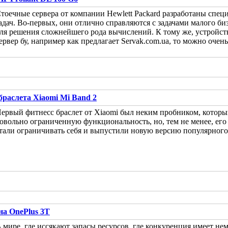
тоечные сервера от компании Hewlett Packard разработаны спец
адач. Во-первых, они отлично справляются с задачами малого б
ля решения сложнейшего рода вычислений. К тому же, устройств
ервер бу, например как предлагает Servak.com.ua, то можно очен
браслета Xiaomi Mi Band 2
ервый фитнесс браслет от Xiaomi был неким пробником, которы
овольно ограниченную функциональность, но, тем не менее, его
тали ограничивать себя и выпустили новую версию популярного 
на OnePlus 3Т
 мире, где иссякают запасы ресурсов, где конкуренция имеет 