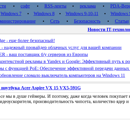
сти
•
софт
•
RSS-ленты
•
реклама
•
PDA-Вер
•
Windows 7
•
Windows 8
•
Windows 9-10-11
•
Windows S
министрирование
•
Сеть
•
Безопасность
•
Статьи
Новости IT-техноло
dge - еще более безопасный!
d - надежный провайдер облачных услуг для вашей компании
- ваш поставщик б/у серверов из Европы
контекстной рекламы в Yandex и Google: Эффективный путь к ро
ы с функцией PoE: Обеспечение эффективной передачи данных
обновление сломало выключатель компьютеров на Windows 11
 ноутбука Acer Aspire VX 15 VX5-591G
се мы в душе геймеры. И поэтому, даже когда человек покупает
идеоускорителя, производительность чипсета, количество ядер и 