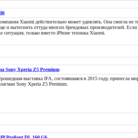
i6
омпания Xiaomi действительно может удивлять. Она смогла не т
ще и вытеснить оттуда многих брендовых производителей. Если р
е ситуация, только вместо iPhone техника Xiaomi.
на Sony Xperia Z5 Premium
рошедшая выставка IFA, состоявшаяся в 2015 году, принесла ми
лагман Sony Xperia Z5 Premium.
HP Proliant DL 160 G6