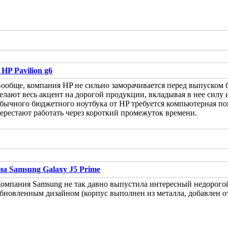
HP Pavilion g6
ообще, компания HP не сильно заморачивается перед выпуском 
елают весь акцент на дорогой продукции, вкладывая в нее силу 
бычного бюджетного ноутбука от HP требуется компьютерная пом
ерестают работать через короткий промежуток времени.
а Samsung Galaxy J5 Prime
омпания Samsung не так давно выпустила интересный недорогой
бновленным дизайном (корпус выполнен из металла, добавлен от