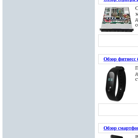
С
з
д
с
Обзор фитнесс 
П
д
с
Обзор смартфо
В