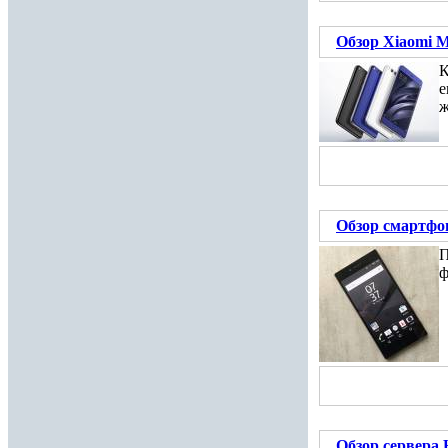
Обзор Xiaomi M
К
е
ж
Обзор смартфо
П
ф
Обзор сервера 