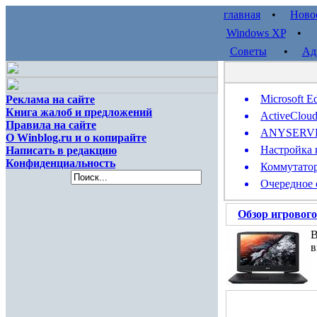
главная
•
Ново
Windows XP
Советы
•
Ад
Microsoft E
Реклама на сайте
Книга жалоб и предложений
ActiveClou
Правила на сайте
ANYSERVER 
О Winblog.ru и о копирайте
Настройка 
Написать в редакцию
Конфиденциальность
Коммутатор
Очередное 
Обзор игрового
В
в