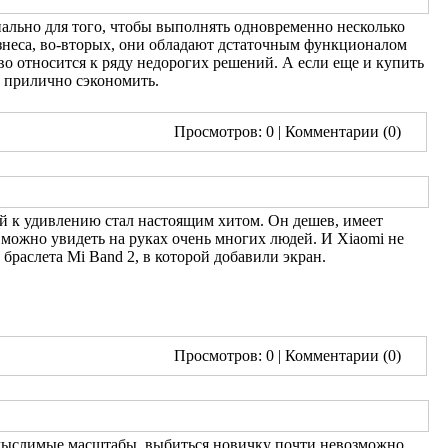
иально для того, чтобы выполнять одновременно несколько
изнеса, во-вторых, они обладают дстаточным функционалом
о относится к ряду недорогих решений. А если еще и купить
ь прилично сэкономить.
Просмотров: 0
| Комментарии (0)
й к удивлению стал настоящим хитом. Он дешев, имеет
 можно увидеть на руках очень многих людей. И Xiaomi не
браслета Mi Band 2, в которой добавили экран.
Просмотров: 0
| Комментарии (0)
немыслимые масштабы, выбиться новичку почти невозможно.