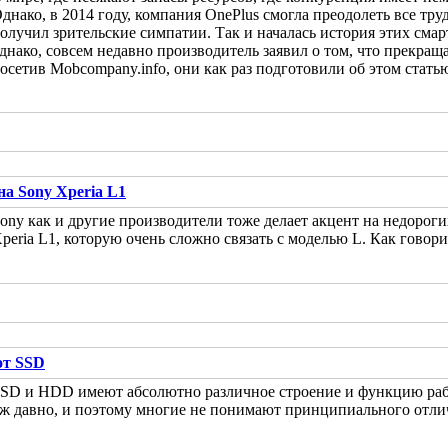
днако, в 2014 году, компания OnePlus смогла преодолеть все тр
олучил зрительские симпатии. Так и началась история этих сма
днако, совсем недавно производитель заявил о том, что прекращ
осетив Mobcompany.info, они как раз подготовили об этом стать
а Sony Xperia L1
ony как и другие производители тоже делает акцент на недорог
peria L1, которую очень сложно связать с моделью L. Как говори
от SSD
SD и HDD имеют абсолютно различное строение и функцию рабо
ж давно, и поэтому многие не понимают принципиального отли