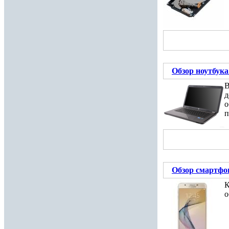
Обзор ноутбука 
В
д
о
п
Обзор смартфон
К
о