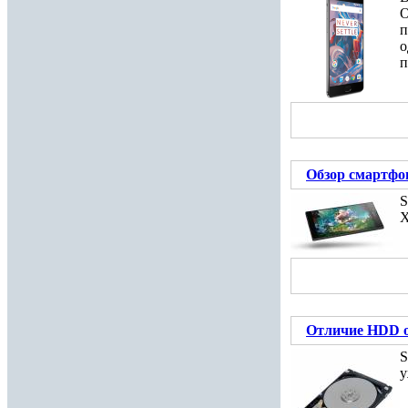
О
п
о
п
Обзор смартфон
S
X
Отличие HDD 
S
у