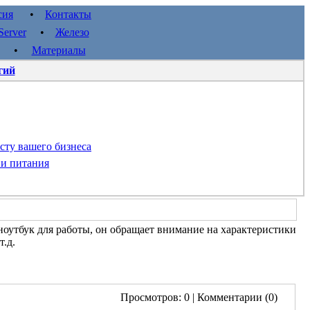
сия
•
Контакты
erver
•
Железо
•
Материалы
гий
сту вашего бизнеса
 и питания
 ноутбук для работы, он обращает внимание на характеристики
т.д.
Просмотров: 0
| Комментарии (0)