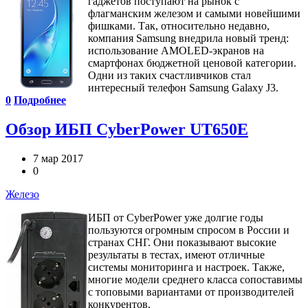
гаджетов поступают на рынок с
флагманским железом и самыми новейшими
фишками. Так, относительно недавно,
компания Samsung внедрила новый тренд:
использование AMOLED-экранов на
смартфонах бюджетной ценовой категории.
Одни из таких счастливчиков стал
интересный телефон Samsung Galaxy J3.
0
Подробнее
Обзор ИБП CyberPower UT650E
7 мар 2017
0
Железо
ИБП от CyberPower уже долгие годы
пользуются огромным спросом в России и
странах СНГ. Они показывают высокие
результаты в тестах, имеют отличные
системы мониторинга и настроек. Также,
многие модели среднего класса сопоставимы
с топовыми вариантами от производителей
конкурентов.