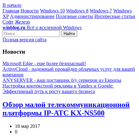
В начало
Главная
Новости
Windows 10
Windows 8
Windows 7
Windows
XP
Администрирование
Полезные советы
Интересные статьи
Софт
Железо
winblog.ru
Всё о вселенной Windows
Найти
Полная версия сайта
Новости
Microsoft Edge - еще более безопасный!
ActiveCloud - надежный провайдер облачных услуг для вашей
компании
ANYSERVER - ваш поставщик б/у серверов из Европы
Настройка контекстной рекламы в Yandex и Google:
Эффективный путь к росту вашего бизнеса
Обзор малой телекоммуникационной
платформы IP-АТС KX-NS500
18 мар 2017
0