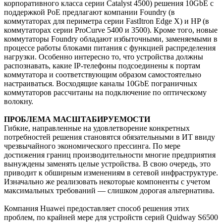
корпоративного класса серии Catalyst 4500) решения 10GbE с
поддержкой PoE предлагают компании Foundry (в
коммутаторах для периметра серии FastItron Edge X) и HP (в
коммутаторах серии ProCurve 5400 и 3500). Кроме того, новые
коммутаторы Foundry обладают избыточными, заменяемыми в
процессе работы блоками питания с функцией распределения
нагрузки. Особенно интересно то, что устройства должны
распознавать, какие IP-телефоны подсоединены к портам
коммутатора и соответствующим образом самостоятельно
настраиваться. Восходящие каналы 10GbE пограничных
коммутаторов рассчитаны на подключение по оптическому
волокну.
ПРОБЛЕМА МАСШТАБИРУЕМОСТИ
Гибкие, направленные на удовлетворение конкретных
потребностей решения становятся обязательными в ИТ ввиду
чрезвычайного экономического прессинга. По мере
достижения границ производительности многие предприятия
вынуждены заменять целые устройства. В свою очередь, это
приводит к обширным изменениям в сетевой инфраструктуре.
Изначально же реализовать некоторые компоненты с учетом
максимальных требований — слишком дорогая альтернатива.
Компания Huawei предоставляет способ решения этих
проблем, по крайней мере для устройств серий Quidway S6500