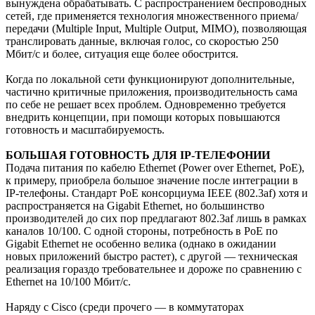
вынуждена обрабатывать. С распространением беспроводных
сетей, где применяется технология множественного приема/
передачи (Multiple Input, Multiple Output, MIMO), позволяющая
транслировать данные, включая голос, со скоростью 250
Мбит/с и более, ситуация еще более обострится.
Когда по локальной сети функционируют дополнительные,
частично критичные приложения, производительность сама
по себе не решает всех проблем. Одновременно требуется
внедрить концепции, при помощи которых повышаются
готовность и масштабируемость.
БОЛЬШАЯ ГОТОВНОСТЬ ДЛЯ IP-ТЕЛЕФОНИИ
Подача питания по кабелю Ethernet (Power over Ethernet, PoE),
к примеру, приобрела большое значение после интеграции в
IP-телефоны. Стандарт PoE консорциума IEEE (802.3af) хотя и
распространяется на Gigabit Ethernet, но большинство
производителей до сих пор предлагают 802.3af лишь в рамках
каналов 10/100. С одной стороны, потребность в PoE по
Gigabit Ethernet не особенно велика (однако в ожидании
новых приложений быстро растет), с другой — техническая
реализация гораздо требовательнее и дороже по сравнению с
Ethernet на 10/100 Мбит/с.
Наряду с Cisco (среди прочего — в коммутаторах