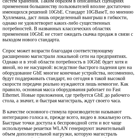
систем хранения. Таким образом в описанных сценариях
применения большинству пользователей вполне достаточно
имеющихся решений 10GbE. Стандарт 10GBaseT, по мнению
Хуллемана, даст лишь определенный выигрыш в гибкости,
однако не удовлетворит каких-либо существенных
потребностей. В названных классических областях
применения 10GbE не стоит ожидать скачка продаж в связи с
выходом нового стандарта.
Спрос может возрасти благодаря соответствующему
расширению магистрали локальной сети на предприятиях.
Однако и в этой области потребность в 10GbE будет хотя и
явной, но не насущной: вследствие быстрого падения цен на
оборудование GbE многие конечные устройства, несомненно,
будут поддерживать стандарт, но сегодня в такой высокой
скорости передачи реально нуждаются лишь немногие. Как
правило, основная масса оборудования работает по Fast
Ethernet. Новые приложения, где требуется GbE до рабочего
стола, а значит, и быстрая магистраль, ждут своего часа.
В качестве основного стимула производители называют
интеграцию голоса и, прежде всего, видео в локальную сеть.
Быстрые точки доступа к беспроводной сети и все чаще
используемые решетки WLAN генерируют значительный
объем дополнительной нагрузки, которую магистраль