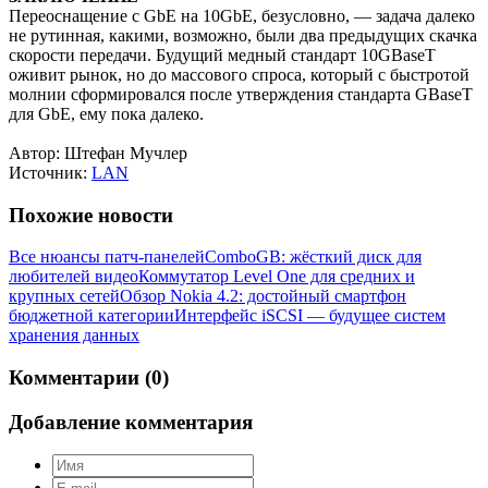
Переоснащение с GbE на 10GbE, безусловно, — задача далеко
не рутинная, какими, возможно, были два предыдущих скачка
скорости передачи. Будущий медный стандарт 10GBaseT
оживит рынок, но до массового спроса, который с быстротой
молнии сформировался после утверждения стандарта GBaseT
для GbE, ему пока далеко.
Автор: Штефан Мучлер
Иcточник:
LAN
Похожие новости
Все нюансы патч-панелей
ComboGB: жёсткий диск для
любителей видео
Коммутатор Level One для средних и
крупных сетей
Обзор Nokia 4.2: достойный смартфон
бюджетной категории
Интерфейс iSCSI — будущее систем
хранения данных
Комментарии (0)
Добавление комментария