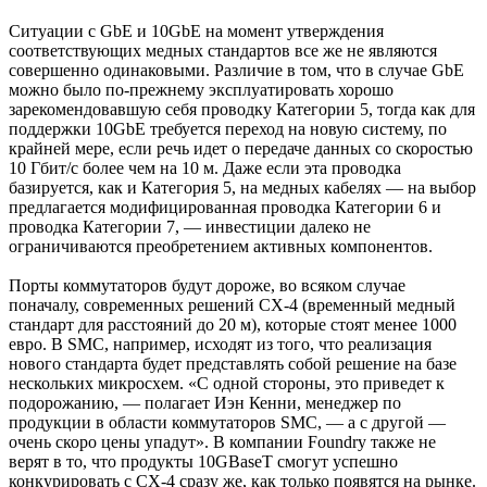
Ситуации с GbE и 10GbE на момент утверждения
соответствующих медных стандартов все же не являются
совершенно одинаковыми. Различие в том, что в случае GbE
можно было по-прежнему эксплуатировать хорошо
зарекомендовавшую себя проводку Категории 5, тогда как для
поддержки 10GbE требуется переход на новую систему, по
крайней мере, если речь идет о передаче данных со скоростью
10 Гбит/с более чем на 10 м. Даже если эта проводка
базируется, как и Категория 5, на медных кабелях — на выбор
предлагается модифицированная проводка Категории 6 и
проводка Категории 7, — инвестиции далеко не
ограничиваются преобретением активных компонентов.
Порты коммутаторов будут дороже, во всяком случае
поначалу, современных решений CX-4 (временный медный
стандарт для расстояний до 20 м), которые стоят менее 1000
евро. В SMC, например, исходят из того, что реализация
нового стандарта будет представлять собой решение на базе
нескольких микросхем. «С одной стороны, это приведет к
подорожанию, — полагает Иэн Кенни, менеджер по
продукции в области коммутаторов SMC, — а с другой —
очень скоро цены упадут». В компании Foundry также не
верят в то, что продукты 10GBaseT смогут успешно
конкурировать с CX-4 сразу же, как только появятся на рынке.