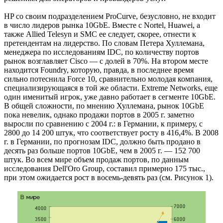
HP со своим подразделением ProCurve, безусловно, не входит
в число лидеров рынка 10GbE. Вместе с Nortel, Huawei, а
также Allied Telesyn и SMC ее следует, скорее, отнести к
претендентам на лидерство. По словам Петера Хуллемана,
менеджера по исследованиям IDC, по количеству портов
рынок возглавляет Cisco — с долей в 70%. На втором месте
находится Foundry, которую, правда, в последнее время
сильно потеснила Force 10, сравнительно молодая компания,
специализирующаяся в той же области. Extreme Networks, еще
один именитый игрок, уже давно работает в сегменте 10GbE.
В общей сложности, по мнению Хуллемана, рынок 10GbE
пока невелик, однако продажи портов в 2005 г. заметно
выросли по сравнению с 2004 г.: в Германии, к примеру, с
2800 до 14 200 штук, что соответствует росту в 416,4%. В 2008
г. в Германии, по прогнозам IDC, должно быть продано в
десять раз больше портов 10GbE, чем в 2005 г. — 152 700
штук. Во всем мире объем продаж портов, по данным
исследования Dell'Oro Group, составил примерно 175 тыс.,
при этом ожидается рост в восемь-девять раз (см. Рисунок 1).