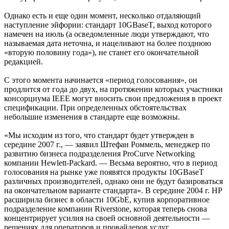
Однако есть и еще один момент, несколько отдаляющий
наступление эйфории: стандарт 10GBaseT, выход которого
намечен на июль (а осведомленные люди утверждают, что
называемая дата неточна, и нацеливают на более позднюю
«вторую половину года»), не станет его окончательной
редакцией.
С этого момента начинается «период голосования», он
продлится от года до двух, на протяжении которых участники
консорциума IEEE могут вносить свои предложения в проект
спецификации. При определенных обстоятельствах
небольшие изменения в стандарте еще возможны.
«Мы исходим из того, что стандарт будет утвержден в
середине 2007 г., — заявил Штефан Роммель, менеджер по
развитию бизнеса подразделения ProCurve Networking
компании Hewlett-Packard. — Весьма вероятно, что в период
голосования на рынке уже появятся продукты 10GBaseT
различных производителей, однако они не будут базироваться
на окончательном варианте стандарта». В середине 2004 г. HP
расширила бизнес в области 10GbE, купив корпоративное
подразделение компании Riverstone, которая теперь снова
концентрирует усилия на своей основной деятельности —
решениях для операторов и провайдеров услуг.