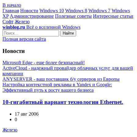
В начало
Главная
Новости
Windows 10
Windows 8
Windows 7
Windows
XP
Администрирование
Полезные советы
Интересные статьи
Софт
Железо
winblog.ru
Всё о вселенной Windows
Найти
Полная версия сайта
Новости
Microsoft Edge - еще более безопасный!
ActiveCloud - надежный провайдер облачных услуг для вашей
компании
ANYSERVER - ваш поставщик б/у серверов из Европы
Настройка контекстной рекламы в Yandex и Google:
Эффективный путь к росту вашего бизнеса
10-гигабитный вариант технологии Ethernet.
17 авг 2006
0
Железо