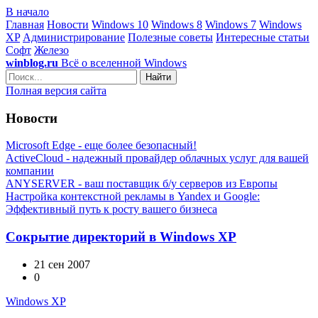
В начало
Главная
Новости
Windows 10
Windows 8
Windows 7
Windows
XP
Администрирование
Полезные советы
Интересные статьи
Софт
Железо
winblog.ru
Всё о вселенной Windows
Найти
Полная версия сайта
Новости
Microsoft Edge - еще более безопасный!
ActiveCloud - надежный провайдер облачных услуг для вашей
компании
ANYSERVER - ваш поставщик б/у серверов из Европы
Настройка контекстной рекламы в Yandex и Google:
Эффективный путь к росту вашего бизнеса
Сокрытие директорий в Windows XP
21 сен 2007
0
Windows XP