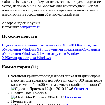
файл loc.bat удалить, а key.bat переместить в другое надежное
место, например, на USB-брелок или компакт-диск. Key.bat
понадобится на случай обратного переименования скрытой
директории и возращения её в нормальный вид.
Автор: Андрей Крупин
Источник:
computerra.ru
Похожие новости
Недокументированные возможности XP/2003.
Как создавать
обновления Windows XP подручными средствами
Сохраняем
обновления Windows XP
Автозагрузка в Windows
XP
Командная строка Windows
Комментарии (11)
установи криптосторож,и любая папка или диск скрой
паролем,для вскрытия потребуется около 100 милиардов
конфигураций что0б хоть маленько подойти,к парою.)))
Ярослав
12 фев 2010 19:46
Ответить
Юзайте Hide Folders XP.
AlexF
23 янв 2009 18:37
Ответить
Полная муть