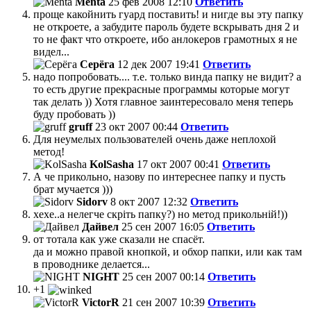
Menta
25 фев 2008 12:10
Ответить
проще какойнить гуард поставить! и нигде вы эту папку
не откроете, а забудите пароль будете вскрывать дня 2 и
то не факт что откроете, ибо анлокеров грамотных я не
видел...
Серёга
12 дек 2007 19:41
Ответить
надо попробовать.... т.е. только винда папку не видит? а
то есть другие прекрасные программы которые могут
так делать )) Хотя главное заинтересовало меня теперь
буду пробовать ))
gruff
23 окт 2007 00:44
Ответить
Для неумелых пользователей очень даже неплохой
метод!
KolSasha
17 окт 2007 00:41
Ответить
А че прикольно, назову по интереснее папку и пусть
брат мучается )))
Sidorv
8 окт 2007 12:32
Ответить
хехе..а нелегче скріть папку?) но метод прикольній!))
Дайвел
25 сен 2007 16:05
Ответить
от тотала как уже сказали не спасёт.
да и можно правой кнопкой, и обхор папки, или как там
в проводнике делается...
NIGHT
25 сен 2007 00:14
Ответить
+1
VictorR
21 сен 2007 10:39
Ответить