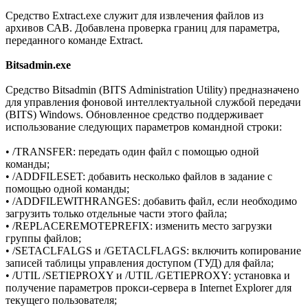
Средство Extract.exe служит для извлечения файлов из
архивов САВ. Добавлена проверка границ для параметра,
переданного команде Extract.
Bitsadmin.exe
Средство Bitsadmin (BITS Administration Utility) предназначено
для управления фоновой интеллектуальной службой передачи
(BITS) Windows. Обновленное средство поддерживает
использование следующих параметров командной строки:
• /TRANSFER: передать один файл с помощью одной
команды;
• /ADDFILESET: добавить несколько файлов в задание с
помощью одной команды;
• /ADDFILEWITHRANGES: добавить файл, если необходимо
загрузить только отдельные части этого файла;
• /REPLACEREMOTEPREFIX: изменить место загрузки
группы файлов;
• /SETACLFALGS и /GETACLFLAGS: включить копирование
записей таблицы управления доступом (ТУД) для файла;
• /UTIL /SETIEPROXY и /UTIL /GETIEPROXY: установка и
получение параметров прокси-сервера в Internet Explorer для
текущего пользователя;