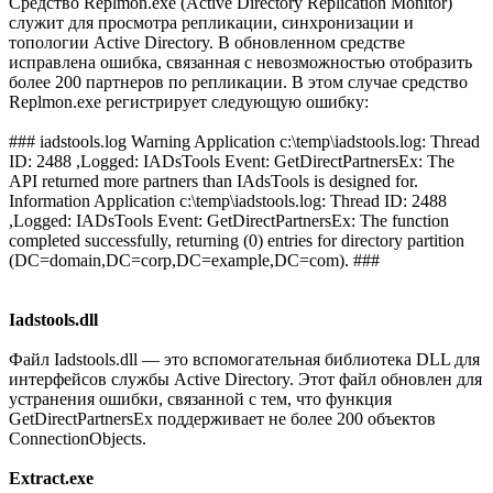
Средство Replmon.exe (Active Directory Replication Monitor)
служит для просмотра репликации, синхронизации и
топологии Active Directory. В обновленном средстве
исправлена ошибка, связанная с невозможностью отобразить
более 200 партнеров по репликации. В этом случае средство
Replmon.exe регистрирует следующую ошибку:
### iadstools.log Warning Application c:\temp\iadstools.log: Thread
ID: 2488 ,Logged: IADsTools Event: GetDirectPartnersEx: The
API returned more partners than IAdsTools is designed for.
Information Application c:\temp\iadstools.log: Thread ID: 2488
,Logged: IADsTools Event: GetDirectPartnersEx: The function
completed successfully, returning (0) entries for directory partition
(DC=domain,DC=corp,DC=example,DC=com). ###
Iadstools.dll
Файл Iadstools.dll — это вспомогательная библиотека DLL для
интерфейсов службы Active Directory. Этот файл обновлен для
устранения ошибки, связанной с тем, что функция
GetDirectPartnersEx поддерживает не более 200 объектов
ConnectionObjects.
Extract.exe