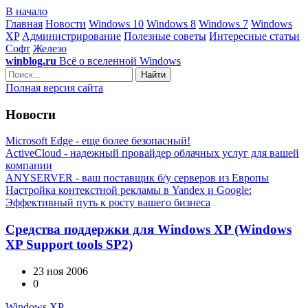
В начало
Главная
Новости
Windows 10
Windows 8
Windows 7
Windows
XP
Администрирование
Полезные советы
Интересные статьи
Софт
Железо
winblog.ru
Всё о вселенной Windows
Найти
Полная версия сайта
Новости
Microsoft Edge - еще более безопасный!
ActiveCloud - надежный провайдер облачных услуг для вашей
компании
ANYSERVER - ваш поставщик б/у серверов из Европы
Настройка контекстной рекламы в Yandex и Google:
Эффективный путь к росту вашего бизнеса
Средства поддержки для Windows XP (Windows
XP Support tools SP2)
23 ноя 2006
0
Windows XP