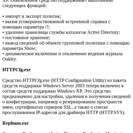
XP. Обновленное средство поддерживает выполнение
следующих функций:
• импорт и экспорт политик;
• вызов усовершенствованной встроенной справки с
помощью параметра /?;
• удаление хранилища службы каталогов Active Directory;
• постоянное хранение;
• вывод сведений об объекте групповой политики с помощью
параметра Show;
• динамическое включение и отключение ведения журнала
Oakley.
HTTPCfg.exe
Средство HTTPCfg.exe (HTTP Configuration Utility) из пакета
средств поддержки Windows Server 2003 теперь включено в
состав средств поддержки Windows XP. Это средство
предназначено для настройки, удаления и получения сведений
о конфигурации, например о резервировании пространств
имен, сертификатах серверов SSL, а также о списке
прослушивания IP-адресов для драйвера НТТР (HTTP.SYS).
Replmon.exe