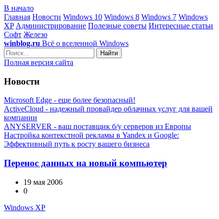
В начало
Главная
Новости
Windows 10
Windows 8
Windows 7
Windows
XP
Администрирование
Полезные советы
Интересные статьи
Софт
Железо
winblog.ru
Всё о вселенной Windows
Найти
Полная версия сайта
Новости
Microsoft Edge - еще более безопасный!
ActiveCloud - надежный провайдер облачных услуг для вашей
компании
ANYSERVER - ваш поставщик б/у серверов из Европы
Настройка контекстной рекламы в Yandex и Google:
Эффективный путь к росту вашего бизнеса
Перенос данных на новый компьютер
19 мая 2006
0
Windows XP