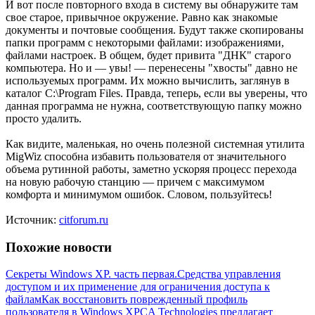
И вот после повторного входа в систему вы обнаружите там
свое старое, привычное окружение. Равно как знакомые
документы и почтовые сообщения. Будут также скопированы
папки программ с некоторыми файлами: изображениями,
файлами настроек. В общем, будет привита "ДНК" старого
компьютера. Но и — увы! — перенесены "хвосты" давно не
используемых программ. Их можно вычислить, заглянув в
каталог C:\Program Files. Правда, теперь, если вы уверены, что
данная программа не нужна, соответствующую папку можно
просто удалить.
Как видите, маленькая, но очень полезной системная утилита
MigWiz способна избавить пользователя от значительного
объема рутинной работы, заметно ускоряя процесс перехода
на новую рабочую станцию — причем с максимумом
комфорта и минимумом ошибок. Словом, пользуйтесь!
Источник:
citforum.ru
Похожие новости
Секреты Windows XP. часть первая.
Средства управления
доступом и их применение для ограничения доступа к
файлам
Как восстановить поврежденный профиль
пользователя в Windows XP
CA Technologies предлагает