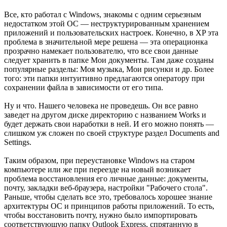
Все, кто работал с Windows, знакомы с одним серьезным
недостатком этой ОС — неструктурированным хранением
приложений и пользовательских настроек. Конечно, в XP эта
проблема в значительной мере решена — эта операционка
прозрачно намекает пользователю, что все свои данные
следует хранить в папке Мои документы. Там даже созданы
популярные разделы: Моя музыка, Мои рисунки и др. Более
того: эти папки интуитивно предлагаются оператору при
сохранении файла в зависимости от его типа.
Ну и что. Нашего человека не проведешь. Он все равно
заведет на другом диске директорию с названием Works и
будет держать свои наработки в ней. И его можно понять —
слишком уж сложен по своей структуре раздел Documents and
Settings.
Таким образом, при переустановке Windows на старом
компьютере или же при переезде на новый возникает
проблема восстановления его личные данные: документы,
почту, закладки веб-браузера, настройки "Рабочего стола".
Раньше, чтобы сделать все это, требовалось хорошее знание
архитектуры ОС и принципов работы приложений. То есть,
чтобы восстановить почту, нужно было импортировать
соответствующую папку Outlook Express, спрятанную в