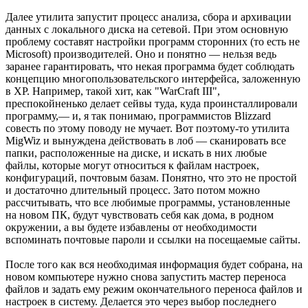
Далее утилита запустит процесс анализа, сбора и архивации
данных с локального диска на сетевой. При этом основную
проблему составят настройки программ сторонних (то есть не
Microsoft) производителей. Оно и понятно — нельзя ведь
заранее гарантировать, что некая программа будет соблюдать
концепцию многопользовательского интерфейса, заложенную
в XP. Например, такой хит, как "WarCraft III",
преспокойненько делает сейвы туда, куда проинсталлировали
программу,— и, я так понимаю, программистов Blizzard
совесть по этому поводу не мучает. Вот поэтому-то утилита
MigWiz и вынуждена действовать в лоб — сканировать все
папки, расположенные на диске, и искать в них любые
файлы, которые могут относиться к файлам настроек,
конфигураций, почтовым базам. Понятно, что это не простой
и достаточно длительный процесс. Зато потом можно
рассчитывать, что все любимые программы, установленные
на новом ПК, будут чувствовать себя как дома, в родном
окружении, а вы будете избавлены от необходимости
вспоминать почтовые пароли и ссылки на посещаемые сайты.
После того как вся необходимая информация будет собрана, на
новом компьютере нужно снова запустить мастер переноса
файлов и задать ему режим окончательного переноса файлов и
настроек в систему. Делается это через выбор последнего