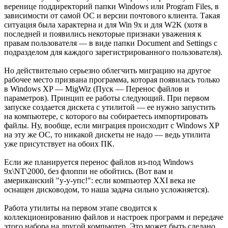
веренице поддиректорий папки Windows или Program Files, в
зависимости от самой ОС и версии почтового клиента. Такая
ситуация была характерна и для Win 9x и для W2K (хотя в
последней и появились некоторые признаки уважения к
правам пользователя — в виде папки Document and Settings с
подразделом для каждого зарегистрированного пользователя).
Но действительно серьезно облегчить миграцию на другое
рабочее место призвана программа, которая появилась только
в Windows XP — MigWiz (Пуск — Перенос файлов и
параметров). Принцип ее работы следующий. При первом
запуске создается дискета с утилитой — ее нужно запустить
на компьютере, с которого вы собираетесь импортировать
файлы. Ну, вообще, если миграция происходит с Windows XP
на эту же ОС, то никакой дискеты не надо — ведь утилита
уже присутствует на обоих ПК.
Если же планируется перенос файлов из-под Windows
9x\NT\2000, без флоппи не обойтись. (Вот вам и
американский "у-у-упс!": если компьютер XXI века не
оснащен дисководом, то наша задача сильно усложняется).
Работа утилиты на первом этапе сводится к
коллекционированию файлов и настроек программ и передаче
этого набора на другой компьютер. Это может быть сделано