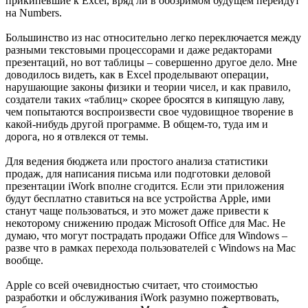
прикипевшие к Excel, вряд ли в обозримом будущем перейдут
на Numbers.
Большинство из нас относительно легко переключается между
разными текстовыми процессорами и даже редакторами
презентаций, но вот таблицы – совершенно другое дело. Мне
доводилось видеть, как в Excel проделывают операции,
нарушающие законы физики и теории чисел, и как правило,
создатели таких «таблиц» скорее бросятся в кипящую лаву,
чем попытаются воспроизвести свое чудовищное творение в
какой-нибудь другой программе. В общем-то, туда им и
дорога, но я отвлекся от темы.
Для ведения бюджета или простого анализа статистики
продаж, для написания письма или подготовки деловой
презентации iWork вполне сгодится. Если эти приложения
будут бесплатно ставиться на все устройства Apple, ими
станут чаще пользоваться, и это может даже привести к
некоторому снижению продаж Microsoft Office для Mac. Не
думаю, что могут пострадать продажи Office для Windows –
разве что в рамках перехода пользователей с Windows на Mac
вообще.
Apple со всей очевидностью считает, что стоимостью
разработки и обслуживания iWork разумно пожертвовать,