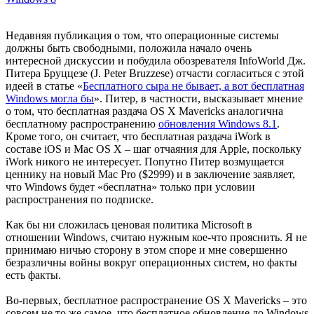
Недавняя публикация о том, что операционные системы
должны быть свободными, положила начало очень
интересной дискуссии и побудила обозревателя InfoWorld Дж.
Питера Бруццезе (J. Peter Bruzzese) отчасти согласиться с этой
идеей в статье «
Бесплатного сыра не бывает, а вот бесплатная
Windows могла бы
». Питер, в частности, высказывает мнение
о том, что бесплатная раздача OS X Mavericks аналогична
бесплатному распространению
обновления Windows 8.1
.
Кроме того, он считает, что бесплатная раздача iWork в
составе iOS и Mac OS X – шаг отчаяния для Apple, поскольку
iWork никого не интересует. Попутно Питер возмущается
ценнику на новый Mac Pro ($2999) и в заключение заявляет,
что Windows будет «бесплатна» только при условии
распространения по подписке.
Как бы ни сложилась ценовая политика Microsoft в
отношении Windows, считаю нужным кое-что прояснить. Я не
принимаю ничью сторону в этом споре и мне совершенно
безразличны войны вокруг операционных систем, но факты
есть факты.
Во-первых, бесплатное распространение OS X Mavericks – это
совсем не то же самое, что бесплатное обновление до Windows