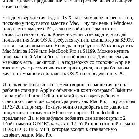
чтобы сделать предложение Mac интереснее. Факты говорят
сами за себя.
Что до утверждения, будто OS X на самом деле не бесплатна,
поскольку покупается вместе с Mac, – ну так ведь и Windows
покупается вместе с PC, если не собирать компьютер
самостоятельно с нуля. Конечно, если утверждать, что для
пользования Mac OS X требуется купить компьютер за $2999,
это выглядит дикостью. Но ведь не требуется. Можно купить
Mac Mini за $599 или MacBook Pro за $1199. Можно купить
подержанный Mac и бесплатно обновиться. Для совсем уж
маньяков есть Hackintosh. На поддержку со стороны Apple в
таком случае рассчитывать не приходится, но при большом
желании можно использовать OS X на определенных PC.
И нельзя ли обойтись без смехотворного сравнения цен на
рабочие станции Apple с обычными компьютерами? Зайдите-
ка на сайт HP или Dell и попытайтесь создать рабочую
станцию с такой же конфигурацией, как Mac Pro, – ну хотя бы
HP Z420 например. Точную копию подобрать все равно не
получится, потому что HP шести портов Thunderbolt не
предлагает. Да, и не забудьте добавить две видеокарты с 2
Гбайт памяти GDDR5 каждая и 12 Гбайт оперативной памяти
DDR3 ECC 1866 МГц, которые входят в стандартную
конфигурацию Mac Pro.