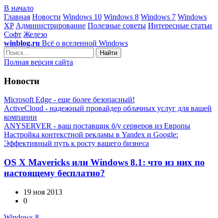
В начало
Главная
Новости
Windows 10
Windows 8
Windows 7
Windows
XP
Администрирование
Полезные советы
Интересные статьи
Софт
Железо
winblog.ru
Всё о вселенной Windows
Найти
Полная версия сайта
Новости
Microsoft Edge - еще более безопасный!
ActiveCloud - надежный провайдер облачных услуг для вашей
компании
ANYSERVER - ваш поставщик б/у серверов из Европы
Настройка контекстной рекламы в Yandex и Google:
Эффективный путь к росту вашего бизнеса
OS X Mavericks или Windows 8.1: что из них по
настоящему бесплатно?
19 ноя 2013
0
Windows 8