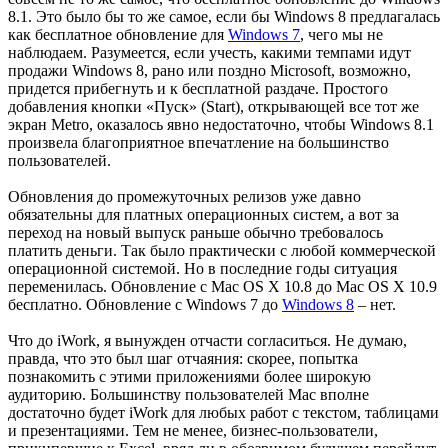
8.1. Это было бы то же самое, если бы Windows 8 предлагалась
как бесплатное обновление для
Windows 7
, чего мы не
наблюдаем. Разумеется, если учесть, какими темпами идут
продажи Windows 8, рано или поздно Microsoft, возможно,
придется прибегнуть и к бесплатной раздаче. Простого
добавления кнопки «Пуск» (Start), открывающей все тот же
экран Metro, оказалось явно недостаточно, чтобы Windows 8.1
произвела благоприятное впечатление на большинство
пользователей.
Обновления до промежуточных релизов уже давно
обязательны для платных операционных систем, а вот за
переход на новый выпуск раньше обычно требовалось
платить деньги. Так было практически с любой коммерческой
операционной системой. Но в последние годы ситуация
переменилась. Обновление с Mac OS X 10.8 до Mac OS X 10.9
бесплатно. Обновление с Windows 7 до
Windows 8
– нет.
Что до iWork, я вынужден отчасти согласиться. Не думаю,
правда, что это был шаг отчаяния: скорее, попытка
познакомить с этими приложениями более широкую
аудиторию. Большинству пользователей Mac вполне
достаточно будет iWork для любых работ с текстом, таблицами
и презентациями. Тем не менее, бизнес-пользователи,