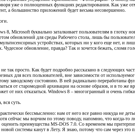
оворя уже о полноценных функциях редактирования. Как уже отм
нт, а большинство приложений будет весьма несовершенно.
оги.
s 8, Microsoft буквально заталкивает пользователям в глотку 
том обновлений для среды Рабочего стола, лишь бы пользовате
 мультисенсорных устройствах, которых ни у кого еще нет, и л
х. Чудесное обновление, правда? Так и хочется бежать, сломя голо
е не так просто. Как будет подробно рассказано в следующих час
езных для всех пользователей, вне зависимости от используем
тому заводскому состоянию. В ней радикально переработаны фу
аться от старомодной архивации на основе образов, и в то же 
может от них отказаться. Windows 8 – многогранный и очень гибк
, вся суть.
рактически бессмысленно: нам от него все равно никуда не детьс
 хотя сейчас мы ворчим по этому поводу, напомню, что когда-то 
ы оценить преимущества MS-DOS 7.0. Со временем мы притерпи
новой системы канут в Лету. Я знаю, потому что сам через это 