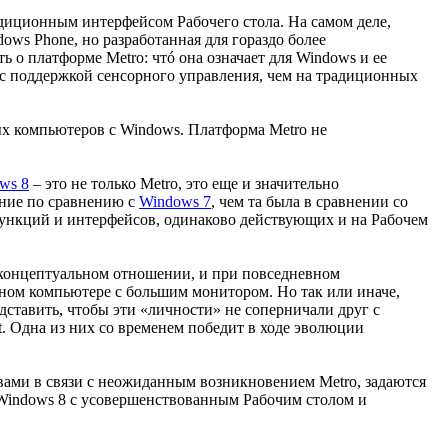
радиционным интерфейсом Рабочего стола. На самом деле,
ows Phone, но разработанная для гораздо более
ть о платформе Metro: чтó она означает для Windows и ее
 с поддержкой сенсорного управления, чем на традиционных
мых компьютеров с Windows. Платформа Metro не
ws 8
– это не только Metro, это еще и значительно
ние по сравнению с
Windows 7
, чем та была в сравнении со
функций и интерфейсов, одинаково действующих и на Рабочем
 в концептуальном отношении, и при повседневном
ьном компьютере с большим монитором. Но так или иначе,
едставить, чтобы эти «личности» не соперничали друг с
ft. Одна из них со временем победит в ходе эволюции
вами в связи с неожиданным возникновением Metro, задаются
 Windows 8 с усовершенствованным Рабочим столом и