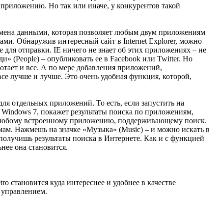
 приложению. Но так или иначе, у конкурентов такой
 обмена данными, которая позволяет любым двум приложениям
и. Обнаружив интересный сайт в Internet Explorer, можно
 для отправки. IE ничего не знает об этих приложениях – не
и» (People) – опубликовать ее в Facebook или Twitter. Но
отает и все. А по мере добавления приложений,
е лучше и лучше. Это очень удобная функция, которой,
ля отдельных приложений. То есть, если запустить на
 Windows 7, покажет результаты поиска по приложениям,
о любому встроенному приложению, поддерживающему поиск.
ам. Нажмешь на значке «Музыка» (Music) – и можно искать в
и получишь результаты поиска в Интернете. Как и с функцией
нее она становится.
ro становится куда интереснее и удобнее в качестве
 управлением.