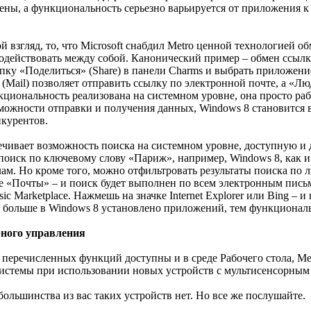
ены, а функциональность серьезно варьируется от приложения к
ой взгляд, то, что Microsoft снабдил Metro ценной технологией
действовать между собой. Канонический пример – обмен ссылкам
пку «Поделиться» (Share) в панели Charms и выбрать приложение
 (Mail) позволяет отправить ссылку по электронной почте, а «Люд
кциональность реализована на системном уровне, она просто раб
жности отправки и получения данных, Windows 8 становится вс
нкурентов.
ечивает возможность поиска на системном уровне, доступную и д
поиск по ключевому слову «Париж», например, Windows 8, как и
лам. Но кроме того, можно отфильтровать результаты поиска п
 «Почты» – и поиск будет выполнен по всем электронным письм
ic Marketplace. Нажмешь на значке Internet Explorer или Bing – 
 больше в Windows 8 установлено приложений, тем функциональ
рного управления
 перечисленных функций доступны и в среде Рабочего стола, Met
системы при использовании новых устройств с мультисенсорным
большинства из вас таких устройств нет. Но все же послушайте.