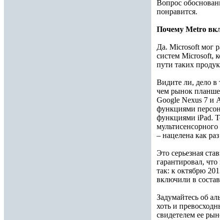
Вопрос обоснованн
понравится.
Почему Metro вк
Да. Microsoft мог
систем Microsoft,
пути таких продук
Видите ли, дело в
чем рынок планше
Google Nexus 7 и 
функциями персон
функциями iPad. Т
мультисенсорного 
– нацелена как раз
Это серьезная став
гарантировал, что
так: к октябрю 201
включили в состав
Задумайтесь об ал
хоть и превосходн
свидетелем ее рын