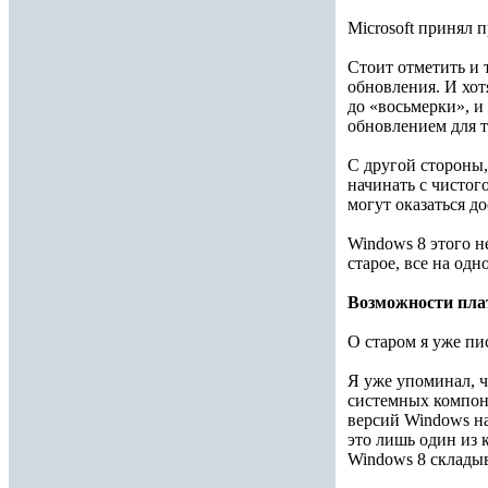
Microsoft принял 
Стоит отметить и 
обновления. И хот
до «восьмерки», и
обновлением для т
С другой стороны,
начинать с чистог
могут оказаться д
Windows 8 этого н
старое, все на од
Возможности пл
О старом я уже пи
Я уже упоминал, ч
системных компоне
версий Windows на
это лишь один из 
Windows 8 складыв