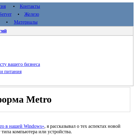
сия
•
Контакты
erver
•
Железо
•
Материалы
гий
сту вашего бизнеса
 и питания
форма Metro
tro в нашей Windows»
, я рассказывал о тех аспектах новой
т типа компьютера или устройства.