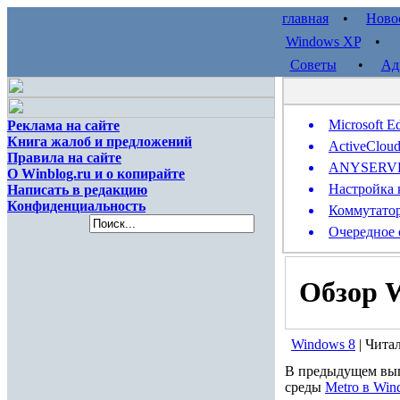
главная
•
Ново
Windows XP
Советы
•
Ад
Microsoft E
Реклама на сайте
Книга жалоб и предложений
ActiveClou
Правила на сайте
ANYSERVER 
О Winblog.ru и о копирайте
Настройка 
Написать в редакцию
Конфиденциальность
Коммутатор
Очередное 
Обзор W
Windows 8
| Чита
В предыдущем вып
среды
Metro в Win