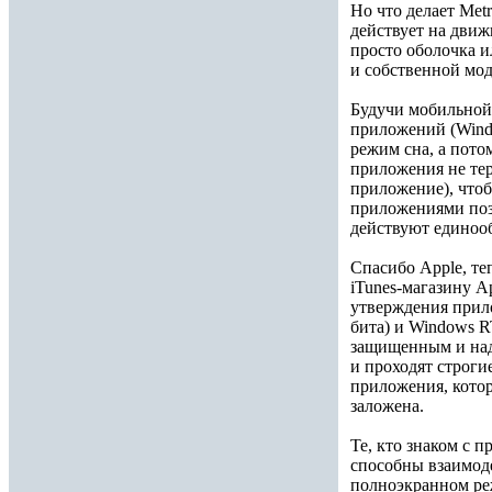
Но что делает Met
действует на движ
просто оболочка 
и собственной мод
Будучи мобильной
приложений (Windo
режим сна, а пото
приложения не тер
приложение), что
приложениями позв
действуют единооб
Спасибо Apple, те
iTunes-магазину A
утверждения прило
бита) и Windows R
защищенным и над
и проходят строги
приложения, котор
заложена.
Те, кто знаком с 
способны взаимоде
полноэкранном ре