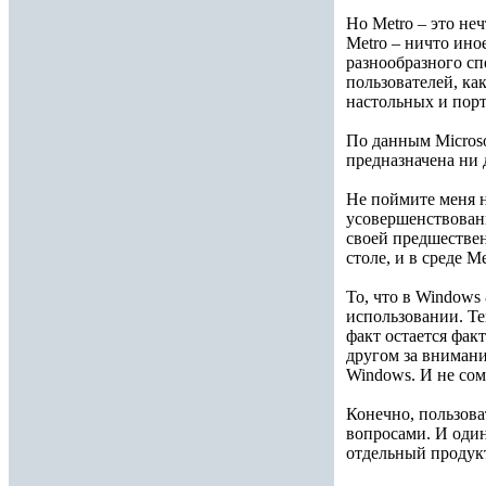
Но Metro – это не
Metro – ничто ино
разнообразного спе
пользователей, ка
настольных и пор
По данным Microso
предназначена ни 
Не поймите меня н
усовершенствован
своей предшествен
столе, и в среде Me
То, что в Windows
использовании. Те
факт остается фак
другом за внимани
Windows. И не сомн
Конечно, пользов
вопросами. И один
отдельный продукт