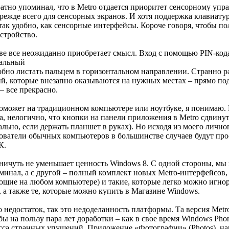
ратно упоминал, что в Metro отдается приоритет сенсорному упр
режде всего для сенсорных экранов. И хотя поддержка клавиату
так удобно, как сенсорные интерфейсы. Короче говоря, чтобы по
стройство.
ве все неожиданно приобретает смысл. Вход с помощью PIN-код
чальный
обно листать пальцем в горизонтальном направлении. Странно р
, которые внезапно оказываются на нужных местах – прямо под 
– все прекрасно.
поможет на традиционном компьютере или ноутбуке, я понимаю. 
Да, нелогично, что кнопки на панели приложения в Metro сдвину
льно, если держать планшет в руках). Но исходя из моего личн
зователи обычных компьютеров в большинстве случаев будут прос
К.
 ничуть не уменьшает ценность Windows 8. С одной стороны, мы
минал, а с другой – полный комплект новых Metro-интерфейсов,
щие на любом компьютере) и такие, которые легко можно игнор
, а также те, которые можно купить в Магазине Windows.
o недостаток, так это недоделанность платформы. Та версия Metro
бы на пользу пара лет доработки – как в свое время Windows Ph
сса странных упущений. Приложение «Фотографии» (Photos), на