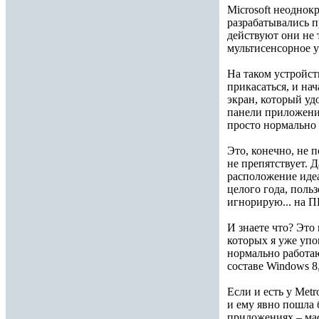
Microsoft неоднок
разрабатывались п
действуют они не 
мультисенсорное у
На таком устройст
прикасаться, и на
экран, который уд
панели приложений
просто нормально 
Это, конечно, не 
не препятствует. 
расположение идеа
целого года, поль
игнорирую... на П
И знаете что? Это
которых я уже упо
нормально работаю
составе Windows 8
Если и есть у Metr
и ему явно пошла 
приложениях – ма