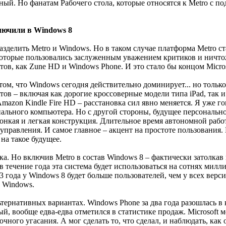
ый. Но фанатам Рабочего стола, которые относятся к Metro с п
лючили в Windows 8
 разделить Metro и Windows. Но в таком случае платформа Metro
 которые пользовались заслуженным уважением критиков и ничт
тов, как Zune HD и Windows Phone. И это стало бы концом Micr
 том, что Windows сегодня действительно доминирует... но толь
тов – включая как дорогие кроссоверные модели типа iPad, та
Amazon Kindle Fire HD – расстановка сил явно меняется. Я уже г
ального компьютера. Но с другой стороны, будущее персональн
онкая и легкая конструкция. Длительное время автономной раб
управления. И самое главное – акцент на простоте пользования. 
 на такое будущее.
ка. Но включив Metro в состав Windows 8 – фактически затолкав п
 в течение года эта система будет использоваться на сотнях ми
3 года у Windows 8 будет больше пользователей, чем у всех верси
 Windows.
ьтернативных вариантах. Windows Phone за два года разошлась в
ый, вообще едва-едва отметился в статистике продаж. Microsoft 
очного угасания. А мог сделать то, что сделал, и наблюдать, к