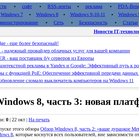
сти
•
софт
•
RSS-ленты
•
реклама
•
PDA-Вер
•
Windows 7
•
Windows 8
•
Windows 9-10-11
•
Windows S
министрирование
•
Сеть
•
Безопасность
•
Статьи
Новости IT-техноло
dge - еще более безопасный!
d - надежный провайдер облачных услуг для вашей компании
- ваш поставщик б/у серверов из Европы
контекстной рекламы в Yandex и Google: Эффективный путь к ро
ы с функцией PoE: Обеспечение эффективной передачи данных
обновление сломало выключатель компьютеров на Windows 11
indows 8, часть 3: новая плат
ли:
0
| 22 окт |
На печать
уске этого обзора
Обзор Windows 8, часть 2: «ваше дурацкое Me
dows 8
, которые коснутся всех пользователей, вне зависимости о