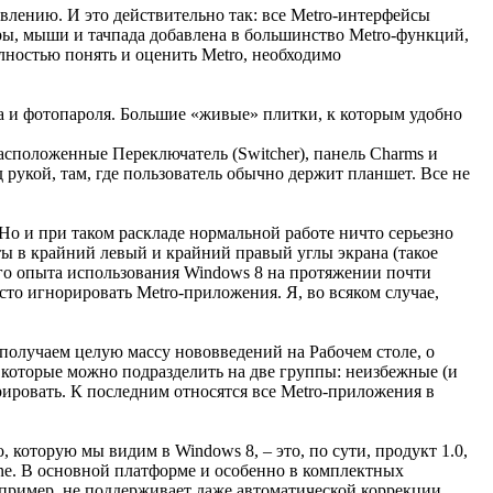
авлению. И это действительно так: все Metro-интерфейсы
ры, мыши и тачпада добавлена в большинство Metro-функций,
лностью понять и оценить Metro, необходимо
а и фотопароля. Большие «живые» плитки, к которым удобно
асположенные Переключатель (Switcher), панель Charms и
рукой, там, где пользователь обычно держит планшет. Все не
Но и при таком раскладе нормальной работе ничто серьезно
ты в крайний левый и крайний правый углы экрана (такое
ого опыта использования Windows 8 на протяжении почти
то игнорировать Metro-приложения. Я, во всяком случае,
 получаем целую массу нововведений на Рабочем столе, о
 которые можно подразделить на две группы: неизбежные (и
ировать. К последним относятся все Metro-приложения в
, которую мы видим в Windows 8, – это, по сути, продукт 1.0,
one. В основной платформе и особенно в комплектных
пример, не поддерживает даже автоматической коррекции