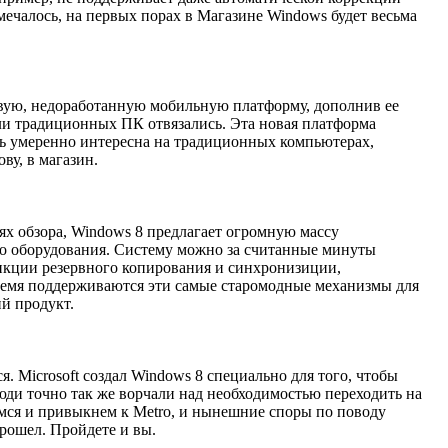
ечалось, на первых порах в Магазине Windows будет весьма
новую, недоработанную мобильную платформу, дополнив ее
ли традиционных ПК отвязались. Эта новая платформа
ишь умеренно интересна на традиционных компьютерах,
ву, в магазин.
тях обзора, Windows 8 предлагает огромную массу
ого оборудования. Систему можно за считанные минуты
нкции резервного копирования и синхронизиции,
время поддерживаются эти самые старомодные механизмы для
ий продукт.
я. Microsoft создал Windows 8 специально для того, чтобы
люди точно так же ворчали над необходимостью переходить на
мся и привыкнем к Metro, и нынешние споры по поводу
прошел. Пройдете и вы.