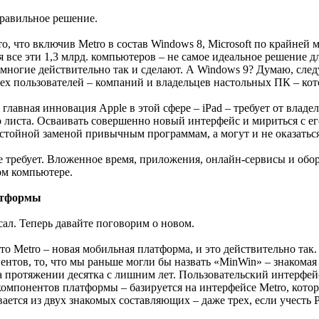
правильное решение.
то, что включив Metro в состав Windows 8, Microsoft по крайне
я все эти 1,3 млрд. компьютеров – не самое идеальное решение 
 многие действительно так и сделают. А Windows 9? Думаю, сле
ех пользователей – компаний и владельцев настольных ПК – кото
 главная инновация Apple в этой сфере – iPad – требует от вла
о листа. Осваивать совершенно новый интерфейс и мириться с е
остойной заменой привычным программам, а могут и не оказаться
е требует. Вложенное время, приложения, онлайн-сервисы и обор
ном компьютере.
атформы
сал. Теперь давайте поговорим о новом.
то Metro – новая мобильная платформа, и это действительно так.
нтов, то, что мы раньше могли бы назвать «MinWin» – знакомая
 протяжении десятка с лишним лет. Пользовательский интерфейс 
компонентов платформы – базируется на интерфейсе Metro, котор
ается из двух знакомых составляющих – даже трех, если учесть 