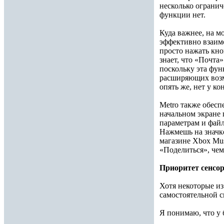
несколько огранич
функции нет.
Куда важнее, на м
эффективно взаимо
просто нажать кно
знает, что «Почта»
поскольку эта фун
расширяющих возмо
опять же, нет у ко
Metro также обесп
начальном экране 
параметрам и фай
Нажмешь на значке
магазине Xbox Mus
«Поделиться», чем
Приоритет сенсо
Хотя некоторые из
самостоятельной 
Я понимаю, что у 