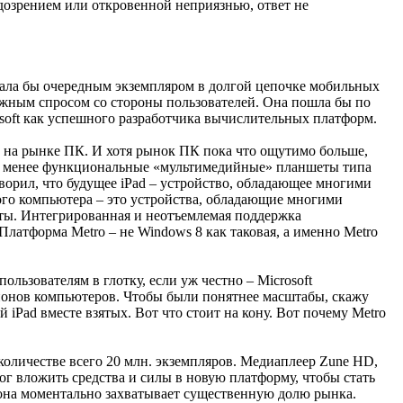
одозрением или откровенной неприязнью, ответ не
 стала бы очередным экземпляром в долгой цепочке мобильных
ожным спросом со стороны пользователей. Она пошла бы по
osoft как успешного разработчика вычислительных платформ.
ко на рынке ПК. И хотя рынок ПК пока что ощутимо больше,
к и менее функциональные «мультимедийные» планшеты типа
оворил, что будущее iPad – устройство, обладающее многими
ого компьютера – это устройства, обладающие многими
оты. Интегрированная и неотъемлемая поддержка
Платформа Metro – не Windows 8 как таковая, а именно Metro
ользователям в глотку, если уж честно – Microsoft
ллионов компьютеров. Чтобы были понятнее масштабы, скажу
й iPad вместе взятых. Вот что стоит на кону. Вот почему Metro
 количестве всего 20 млн. экземпляров. Медиаплеер Zune HD,
мог вложить средства и силы в новую платформу, чтобы стать
ак она моментально захватывает существенную долю рынка.