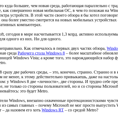
что куда большее, чем новая среда, работающая параллельно с т
е, как совершенно новая мобильная ОС, в чем-то похожая на Wind
ктра устройств. В этой части своего обзора я бы хотел поговори
к она более уместно смотрится на новых мобильных устройствах
тативных компьютерах.
ft, сегодня в мире насчитывается 1,3 млрд. активно используе
для одного из них. Ни для одного.
еправильно. Как отмечалось в первых двух частях обзора,
Windo
ная среда
Рабочего стола Windows 8
– более масштабное обновле
ницей Windows Vista; а кроме того, это нарождающийся набор 
tro.
 8 сразу две рабочих среды, – это, конечно, странно. Странно и
м не менее, к этому действительно привыкаешь, даже на настол
том: у Windows 8 две «личности», две стороны. И трудно себе пр
е, не только со стороны пользователей, но и со стороны Microso
евайтесь: это будет Metro.
атели Windows, внезапно охваченные протекционистскими чувст
 из самых главных – почему Microsoft не мог просто выпустить
 – да назовем его хоть
Windows RT
– со средой Metro?