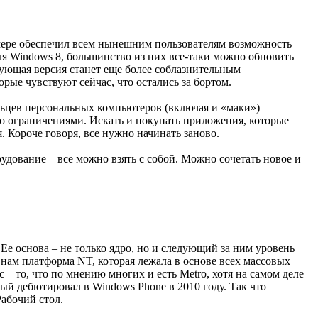
й мере обеспечил всем нынешним пользователям возможность
для Windows 8, большинство из них все-таки можно обновить
дующая версия станет еще более соблазнительным
рые чувствуют сейчас, что остались за бортом.
дельцев персональных компьютеров (включая и «маки»)
го ограничениями. Искать и покупать приложения, которые
. Короче говоря, все нужно начинать заново.
удование – все можно взять с собой. Можно сочетать новое и
 Ее основа – не только ядро, но и следующий за ним уровень
 нам платформа NT, которая лежала в основе всех массовых
– то, что по мнению многих и есть Metro, хотя на самом деле
ый дебютировал в Windows Phone в 2010 году. Так что
Рабочий стол.