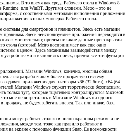
ханизмы. В то время как среда Рабочего стола в Windows 8
 Runtime, или WinRT. Другими словами, Metro – это не
платформа, с собственными методами выполнения приложений
o-приложения в окнах «поверх» Рабочего стола.
 системы для смартфонов и планшетов. Здесь есть магазин
им правилам. Здесь неиспользуемые приложения переводятся в
з них самостоятельно; причем никакие данные при закрытии
его стола (который Metro воспринимает как еще одно
системы в целом. Здесь механизмы взаимодействия между
я устройствами и выполнять поиск, причем все эти функции
 приложений. Магазин Windows, конечно, многим обязан
 предлагая разработчикам более прозрачную систему
 создавать приложения для платформ x86 (32 бита), x64 (64
вателей Магазин Windows служит теоретически безопасным,
только тут), которые тщательно контролируются Microsoft
а что мне не встретилось в Магазине Windows ни одного
 продажу, не будем забегать вперед. Так или иначе, база
что они могут работать только в полноэкранном режиме и не
иложения, между тем, тоже как правило работают в
ния на экране с помощью функции Snap. Ее возможности