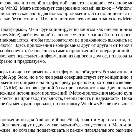
ro совершенно новой платформой, так это лежащие в ее основе ме
ке Win32, Metro использует совершенно новый движок – Windows
или клиентская часть для новых приложений. Это полноценная 
елью безопасности. Именно поэтому невозможно запускать Metr
 платформой, Metro функционирует во многом как операционные
ws Store), действующий на основе учетных записей и по строг
м закрываются, чтобы пользователям не приходилось выходить и
яются. Здесь приложения изолированы друг от друга и от Рабоч
бы обеспечить безопасность самих приложений и операционной 
оляют пересылать информацию из одного в другое, пользоватьс
разно и предсказуемо.
перь ни одна современная платформа не обходится без магазина
pple App Store, но в то же время совершенствует эту концепцию,
жений и опираясь на новую среду разработки, которая позволяет
T (ARM) на основе единой базы программного кода. Для пользо
ежным источником приложений (Metro-приложения можно купить 
е тесты на производительность, безопасность и надежность. Пок
ое бы меня разочаровало, но поскольку Windows 8 еще не вышла в
приложениями для Android и iPhone/iPad, знают и мирятся с тем, 
йствовать друг с другом сколько-нибудь существенно. Metro-пр
жиме, но обязаны поддерживать и режим параллельного размеще