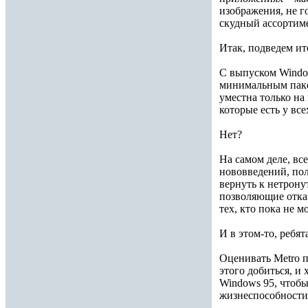
изображения, не г
скудный ассортиме
Итак, подведем ит
С выпуском Window
минимальным паке
уместна только на
которые есть у все
Нет?
На самом деле, вс
нововведений, пол
вернуть к нетрону
позволяющие отказ
тех, кто пока не 
И в этом-то, ребята
Оценивать Metro п
этого добиться, и
Windows 95, чтоб
жизнеспособности 