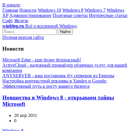
В начало
Главная
Новости
Windows 10
Windows 8
Windows 7
Windows
XP
Администрирование
Полезные советы
Интересные статьи
Софт
Железо
winblog.ru
Всё о вселенной Windows
Найти
Полная версия сайта
Новости
Microsoft Edge - еще более безопасный!
ActiveCloud - надежный провайдер облачных услуг для вашей
компании
ANYSERVER - ваш поставщик б/у серверов из Европы
Настройка контекстной рекламы в Yandex и Google:
Эффективный путь к росту вашего бизнеса
Новшества в Windows 8 - открываем тайны
Microsoft
20 апр 2011
0
Windows 8