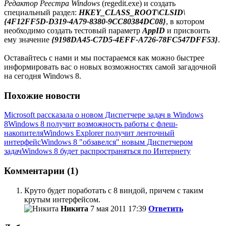
Редактор Реестра Windows
(regedit.exe) и создать
специальный раздел:
HKEY_CLASS_ROOT\CLSID\
{4F12FF5D-D319-4A79-8380-9CC80384DC08}
, в котором
необходимо создать тестовый параметр
AppID
и присвоить
ему значение
{9198DA45-C7D5-4EFF-A726-78FC547DFF53}
.
Оставайтесь с нами и мы постараемся как можно быстрее
информировать вас о новых возможностях самой загадочной
на сегодня Windows 8.
Похожие новости
Microsoft рассказала о новом Диспетчере задач в Windows
8
Windows 8 получит возможность работы с флеш-
накопителя
Windows Explorer получит ленточный
интерфейс
Windows 8 "обзавелся" новым Диспетчером
задач
Windows 8 будет распространяться по Интернету
Комментарии (1)
Круто будет поработать с 8 виндой, причем с таким
крутым интерфейсом.
Никита
7 мая 2011 17:39
Ответить