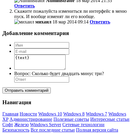
Administrator
18 мар 2014 21:53
Ответить
Скажите пожалуйста измениться ли интерфейс в меню
пуск. И вообще изменят ли его вообще.
михаил
18 мар 2014 09:14
Ответить
Добавление комментария
Вопрос:
Сколько будет двадцать минус три?
Отправить комментарий
Навигация
Главная
Новости
Windows 10
Windows 8
Windows 7
Windows
XP
Администрирование
Полезные советы
Интересные статьи
Софт
Железо
Windows Server
Сетевые технологии
Безопасность
Все последние статьи
Полная версия сайта