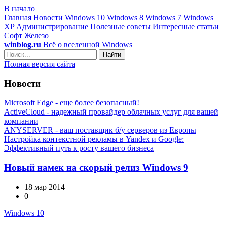
В начало
Главная
Новости
Windows 10
Windows 8
Windows 7
Windows
XP
Администрирование
Полезные советы
Интересные статьи
Софт
Железо
winblog.ru
Всё о вселенной Windows
Найти
Полная версия сайта
Новости
Microsoft Edge - еще более безопасный!
ActiveCloud - надежный провайдер облачных услуг для вашей
компании
ANYSERVER - ваш поставщик б/у серверов из Европы
Настройка контекстной рекламы в Yandex и Google:
Эффективный путь к росту вашего бизнеса
Новый намек на скорый релиз Windows 9
18 мар 2014
0
Windows 10