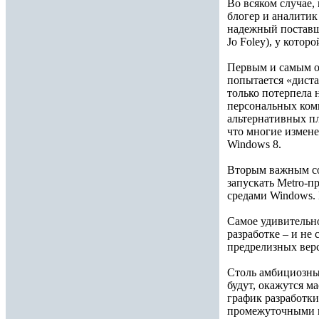
Во всяком случае,
блогер и аналитик 
надежный поставщи
Jo Foley), у кото
Первым и самым оч
попытается «диста
только потерпела н
персональных комп
альтернативных пл
что многие измене
Windows 8.
Вторым важным соб
запускать Metro-п
средами Windows.
Самое удивительно
разработке – и не 
предрелизных верс
Столь амбициозный
будут, окажутся м
график разработки
промежуточными п