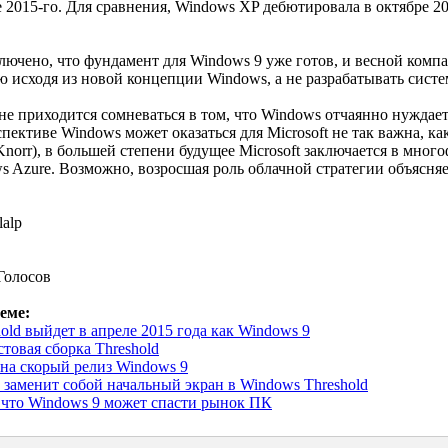
е 2015-го. Для сравнения, Windows XP дебютировала в октябре 200
ключено, что фундамент для Windows 9 уже готов, и весной комп
исходя из новой концепции Windows, а не разрабатывать систем
 не приходится сомневаться в том, что Windows отчаянно нуждае
пективе Windows может оказаться для Microsoft не так важна, как
Knorr), в большей степени будущее Microsoft заключается в мно
 Azure. Возможно, возросшая роль облачной стратегии объясня
lalp
Голосов
еме:
old выйдет в апреле 2015 года как Windows 9
товая сборка Threshold
на скорый релиз Windows 9
заменит собой начальный экран в Windows Threshold
, что Windows 9 может спасти рынок ПК