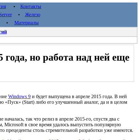
сия
•
Контакты
erver
•
Железо
•
Материалы
гий
 года, но работа над ней еще
ание
Windows 9
и будет выпущена в апреле 2015 года. В ней
 «Пуск» (Start) либо его улучшенный аналог, да и в целом
 началась, так что релиз в апреле 2015-го, спустя два с
, Microsoft в свое время удалось выпустить популярную
 что прецеденты столь стремительной разработки уже имеются.