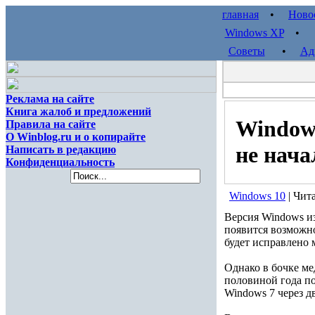
главная
•
Ново
Windows XP
Советы
•
Ад
Реклама на сайте
Книга жалоб и предложений
Windows
Правила на сайте
О Winblog.ru и о копирайте
не нача
Написать в редакцию
Конфиденциальность
Windows 10
| Чит
Версия Windows и
появится возможно
будет исправлено 
Однако в бочке мед
половиной года по
Windows 7 через д