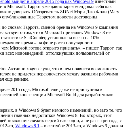
shold выйдет в апреле 2015 года как Windows 9
известный
и в Microsoft. Таррот уже давно зарекомендовал себя как
 можно доверять. Обозреватель ZDNet Мэри Джо Фоли (Mary
 что опубликованные Тарротом новости достоверны.
по словам Таррота, сменой бренда на Windows 9 компания
ьствует о том, что в Microsoft признали: Windows 8 не
 статистике StatCounter, установлена всего на 10%
неудачное время – на фоне роста популярности
чем Microsoft готова открыто признать», – пишет Таррот, так
ки всех нововведений, оттолкнувших пользователей от
o. Активно ходят слухи, что в нем появится возможность
вателям не придется переключаться между разными рабочими
ал еще раньше.
реле 2015 года, Microsoft еще даже не приступила к
а весенней конференции Microsoft Build для разработчиков
рвых, в Windows 9 будет немного изменений, но зато те, что
анении главных недостатков Windows 8. Во-вторых, этот
й появление свежих версий ежегодно, а не раз в три года, с
012-го,
Windows 8.1
– в сентябре 2013-го, а Windows 9 должна