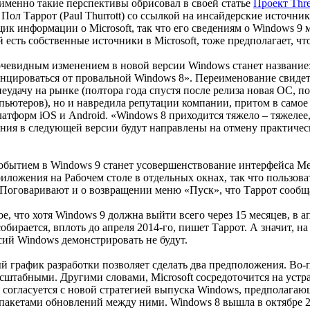
 именно такие перспективы обрисовал в своей статье
Проект Thre
Пол Таррот (Paul Thurrott) со ссылкой на инсайдерские источник
к информации о Microsoft, так что его сведениям о Windows 9
рой есть собственные источники в Microsoft, тоже предполагает,
евидным изменением в новой версии Windows станет название: 
нцироваться от провальной Windows 8». Переименование свидетел
еудачу на рынке (полтора года спустя после релиза новая ОС, по
ьютеров), но и навредила репутации компании, притом в самое 
атформ iOS и Android. «Windows 8 приходится тяжело – тяжелее, 
ния в следующей версии будут направлены на отмену практичес
ытием в Windows 9 станет усовершенствование интерфейса Metr
риложения на Рабочем столе в отдельных окнах, так что пользо
 Поговаривают и о возвращении меню «Пуск», что Таррот сообщ
е, что хотя Windows 9 должна выйти всего через 15 месяцев, в ап
собирается, вплоть до апреля 2014-го, пишет Таррот. А значит, н
ий Windows демонстрировать не будут.
 график разработки позволяет сделать два предположения. Во-пе
асштабными. Другими словами, Microsoft сосредоточится на устр
 согласуется с новой стратегией выпуска Windows, предполагающе
акетами обновлений между ними. Windows 8 вышла в октябре 2