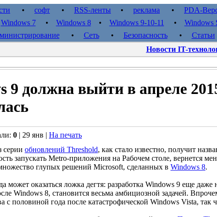
сти
•
софт
•
RSS-ленты
•
реклама
•
PDA-Вер
•
Windows 7
•
Windows 8
•
Windows 9-10-11
•
Windows S
министрирование
•
Сеть
•
Безопасность
•
Статьи
Новости IT-техноло
 9 должна выйти в апреле 2015
лась
али:
0
| 29 янв |
На печать
з серии
обновлений Threshold
, как стало известно, получит назв
сть запускать Metro-приложения на Рабочем столе, вернется меню
множество глупых решений Microsoft, сделанных в
Windows 8
.
а может оказаться ложка дегтя: разработка Windows 9 еще даже не
сле Windows 8, становится весьма амбициозной задачей. Впрочем
ва с половиной года после катастрофической Windows Vista, так