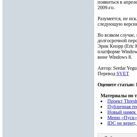
появиться в апрел
2009-го.
Разумеется, не ис
следующую версию 
Во всяком случае,
долгосрочной перс
Эрик Кнорр (Eric 
платформе Windows
вине Windows 8.
Автор: Serdar Yegu
Перевод
SVET
Оцените статью:
Материалы по т
Проект Thresh
Публичная тес
Новый намек 
Меню «Пуск» 
IDC не верит