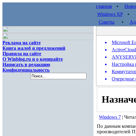
главная
•
Ново
Windows XP
Советы
•
Ад
Microsoft E
Реклама на сайте
Книга жалоб и предложений
ActiveClou
Правила на сайте
ANYSERVER 
О Winblog.ru и о копирайте
Настройка 
Написать в редакцию
Конфиденциальность
Коммутатор
Очередное 
Назначе
Windows 7
| Чита
По данным компани
производителей П