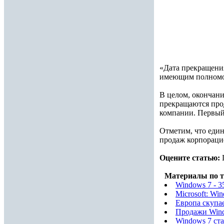
«Дата прекращения
имеющим полномоч
В целом, окончани
прекращаются про
компании. Первый 
Отметим, что един
продаж корпорацие
Оцените статью:
Материалы по т
Windows 7 - 3
Microsoft: Wi
Европа скупа
Продажи Wind
Windows 7 ст