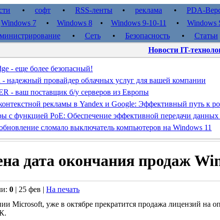
сти
•
софт
•
RSS-ленты
•
реклама
•
PDA-Вер
•
Windows 7
•
Windows 8
•
Windows 9-10-11
•
Windows S
министрирование
•
Сеть
•
Безопасность
•
Статьи
Новости IT-техноло
dge - еще более безопасный!
d - надежный провайдер облачных услуг для вашей компании
- ваш поставщик б/у серверов из Европы
контекстной рекламы в Yandex и Google: Эффективный путь к ро
ы с функцией PoE: Обеспечение эффективной передачи данных
обновление сломало выключатель компьютеров на Windows 11
на дата окончания продаж Wi
ли:
0
| 25 фев |
На печать
и Microsoft, уже в октябре прекратится продажа лицензий на 
К.