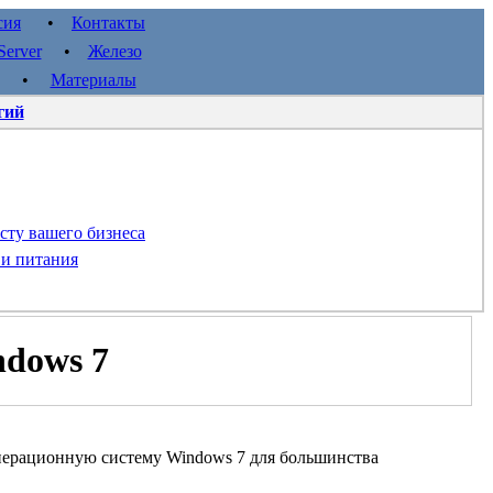
сия
•
Контакты
erver
•
Железо
•
Материалы
гий
сту вашего бизнеса
 и питания
ndows 7
операционную систему Windows 7 для большинства