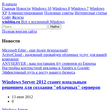
В начало
Главная
Новости
Windows 10
Windows 8
Windows 7
Windows
XP
Администрирование
Полезные советы
Интересные статьи
Софт
Железо
winblog.ru
Всё о вселенной Windows
Найти
Полная версия сайта
Новости
Microsoft Edge - еще более безопасный!
ActiveCloud - надежный провайдер облачных услуг для вашей
компании
ANYSERVER - ваш поставщик б/у серверов из Европы
Настройка контекстной рекламы в Yandex и Google:
Эффективный путь к росту вашего бизнеса
Windows Server 2012 станет идеальным
решением для создания "облачных" серверов
13 июн 2012
0
Windows Server