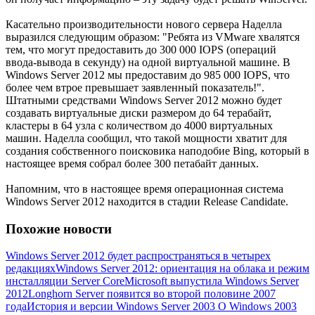
Касательно производительности нового сервера Наделла
выразился следующим образом: "Ребята из VMware хвалятся
тем, что могут предоставить до 300 000 IOPS (операций
ввода-вывода в секунду) на одной виртуальной машине. В
Windows Server 2012 мы предоставим до 985 000 IOPS, что
более чем втрое превышает заявленный показатель!".
Штатными средствами Windows Server 2012 можно будет
создавать виртуальные диски размером до 64 терабайт,
кластеры в 64 узла с количеством до 4000 виртуальных
машин. Наделла сообщил, что такой мощности хватит для
создания собственного поисковика наподобие Bing, который в
настоящее время собрал более 300 петабайт данных.
Напомним, что в настоящее время операционная система
Windows Server 2012 находится в стадии Release Candidate.
Похожие новости
Windows Server 2012 будет распространяться в четырех
редакциях
Windows Server 2012: ориентация на облака и режим
инсталляции Server Core
Microsoft выпустила Windows Server
2012
Longhorn Server появится во второй половине 2007
года
История и версии Windows Server 2003 О Windows 2003