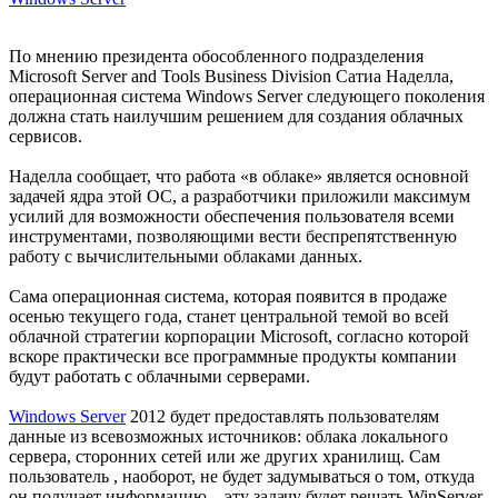
По мнению президента обособленного подразделения
Microsoft Server and Tools Business Division Сатиа Наделла,
операционная система Windows Server следующего поколения
должна стать наилучшим решением для создания облачных
сервисов.
Наделла сообщает, что работа «в облаке» является основной
задачей ядра этой ОС, а разработчики приложили максимум
усилий для возможности обеспечения пользователя всеми
инструментами, позволяющими вести беспрепятственную
работу с вычислительными облаками данных.
Сама операционная система, которая появится в продаже
осенью текущего года, станет центральной темой во всей
облачной стратегии корпорации Microsoft, согласно которой
вскоре практически все программные продукты компании
будут работать с облачными серверами.
Windows Server
2012 будет предоставлять пользователям
данные из всевозможных источников: облака локального
сервера, сторонних сетей или же других хранилищ. Сам
пользователь , наоборот, не будет задумываться о том, откуда
он получает информацию – эту задачу будет решать WinServer.