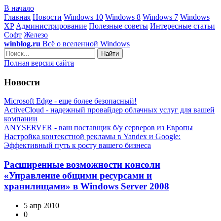
В начало
Главная
Новости
Windows 10
Windows 8
Windows 7
Windows
XP
Администрирование
Полезные советы
Интересные статьи
Софт
Железо
winblog.ru
Всё о вселенной Windows
Найти
Полная версия сайта
Новости
Microsoft Edge - еще более безопасный!
ActiveCloud - надежный провайдер облачных услуг для вашей
компании
ANYSERVER - ваш поставщик б/у серверов из Европы
Настройка контекстной рекламы в Yandex и Google:
Эффективный путь к росту вашего бизнеса
Расширенные возможности консоли
«Управление общими ресурсами и
хранилищами» в Windows Server 2008
5 апр 2010
0