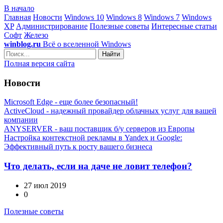
В начало
Главная
Новости
Windows 10
Windows 8
Windows 7
Windows
XP
Администрирование
Полезные советы
Интересные статьи
Софт
Железо
winblog.ru
Всё о вселенной Windows
Найти
Полная версия сайта
Новости
Microsoft Edge - еще более безопасный!
ActiveCloud - надежный провайдер облачных услуг для вашей
компании
ANYSERVER - ваш поставщик б/у серверов из Европы
Настройка контекстной рекламы в Yandex и Google:
Эффективный путь к росту вашего бизнеса
Что делать, если на даче не ловит телефон?
27 июл 2019
0
Полезные советы