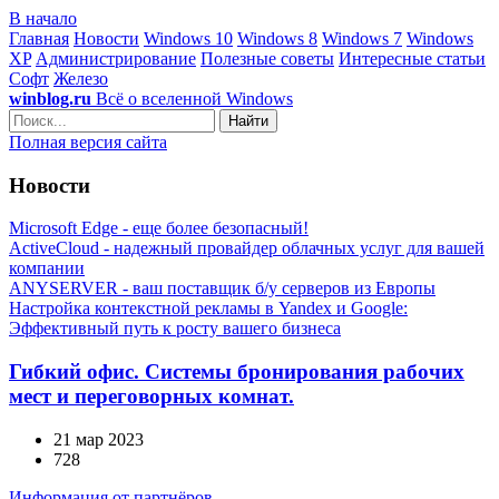
В начало
Главная
Новости
Windows 10
Windows 8
Windows 7
Windows
XP
Администрирование
Полезные советы
Интересные статьи
Софт
Железо
winblog.ru
Всё о вселенной Windows
Найти
Полная версия сайта
Новости
Microsoft Edge - еще более безопасный!
ActiveCloud - надежный провайдер облачных услуг для вашей
компании
ANYSERVER - ваш поставщик б/у серверов из Европы
Настройка контекстной рекламы в Yandex и Google:
Эффективный путь к росту вашего бизнеса
Гибкий офис. Системы бронирования рабочих
мест и переговорных комнат.
21 мар 2023
728
Информация от партнёров