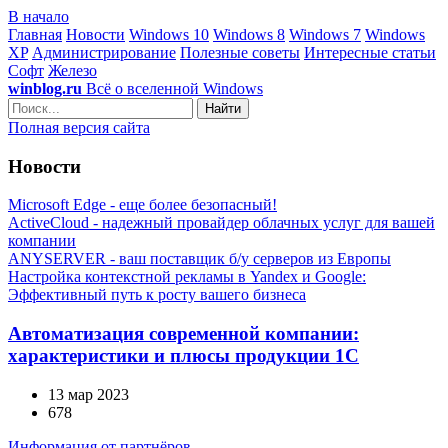
В начало
Главная
Новости
Windows 10
Windows 8
Windows 7
Windows
XP
Администрирование
Полезные советы
Интересные статьи
Софт
Железо
winblog.ru
Всё о вселенной Windows
Найти
Полная версия сайта
Новости
Microsoft Edge - еще более безопасный!
ActiveCloud - надежный провайдер облачных услуг для вашей
компании
ANYSERVER - ваш поставщик б/у серверов из Европы
Настройка контекстной рекламы в Yandex и Google:
Эффективный путь к росту вашего бизнеса
Автоматизация современной компании:
характеристики и плюсы продукции 1С
13 мар 2023
678
Информация от партнёров