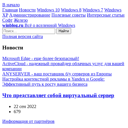
В начало
Главная
Новости
Windows 10
Windows 8
Windows 7
Windows
XP
Администрирование
Полезные советы
Интересные статьи
Софт
Железо
winblog.ru
Всё о вселенной Windows
Найти
Полная версия сайта
Новости
Microsoft Edge - еще более безопасный!
ActiveCloud - надежный провайдер облачных услуг для вашей
компании
ANYSERVER - ваш поставщик б/у серверов из Европы
Настройка контекстной рекламы в Yandex и Google:
Эффективный путь к росту вашего бизнеса
Что представляет собой виртуальный сервер
22 сен 2022
679
Информация от партнёров