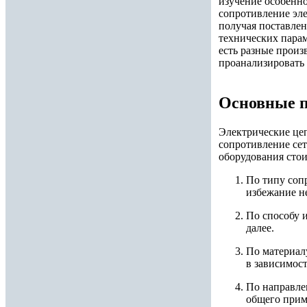
изучение особенно
сопротивление эле
получая поставлен
технических парам
есть разные произ
проанализировать 
Основные 
Электрические цеп
сопротивление сет
оборудования сто
По типу соп
избежание н
По способу 
далее.
По материал
в зависимос
По направле
общего приме