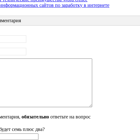
информационных сайтов по заработку в интернете
ментария
ментария,
обязательно
ответьте на вопрос
будет семь плюс два?