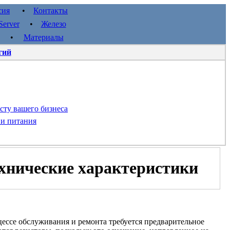
сия
•
Контакты
erver
•
Железо
•
Материалы
гий
сту вашего бизнеса
 и питания
ехнические характеристики
цессе обслуживания и ремонта требуется предварительное