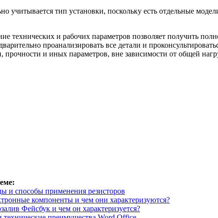
но учитывается тип установки, поскольку есть отдельные модел
ие технических и рабочих параметров позволяет получить полн
дварительно проанализировать все детали и проконсультироватьс
 прочности и иных параметров, вне зависимости от общей нагр
еме:
ы и способы применения резисторов
ектронные компоненты и чем они характеризуются?
озалив Фейсбук и чем он характеризуется?
 технические преимущества Word Office