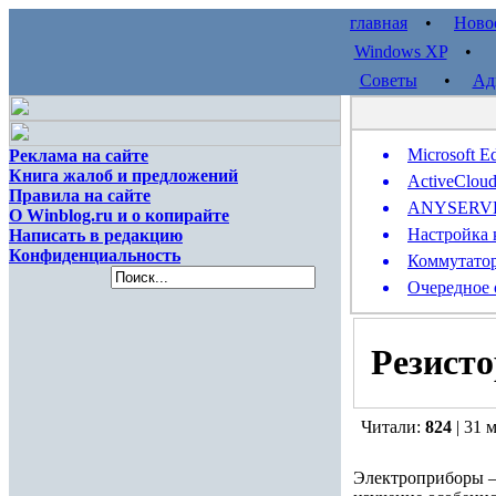
главная
•
Ново
Windows XP
Советы
•
Ад
Microsoft E
Реклама на сайте
Книга жалоб и предложений
ActiveClou
Правила на сайте
ANYSERVER 
О Winblog.ru и о копирайте
Настройка 
Написать в редакцию
Конфиденциальность
Коммутатор
Очередное 
Резисто
Читали:
824
| 31 
Электроприборы – 