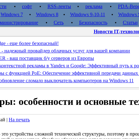
сти
•
софт
•
RSS-ленты
•
реклама
•
PDA-Вер
•
Windows 7
•
Windows 8
•
Windows 9-10-11
•
Windows S
министрирование
•
Сеть
•
Безопасность
•
Статьи
Новости IT-техноло
dge - еще более безопасный!
d - надежный провайдер облачных услуг для вашей компании
- ваш поставщик б/у серверов из Европы
контекстной рекламы в Yandex и Google: Эффективный путь к ро
ы с функцией PoE: Обеспечение эффективной передачи данных
обновление сломало выключатель компьютеров на Windows 11
ры: особенности и основные т
май |
На печать
это устройства сложной технической структуры, поэтому в про