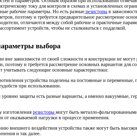
стей и параметров. Особым образом при использовании отмечаю
ктрическому току для контроля в схемах и установленных огран
ные рабочие параметры. Но есть разные
резисторы
в зависимост
етров, поэтому и требуется предварительное рассмотрение основ
водители, отличаются между собой рабочие и практичные парам
ассортимент устройств, чтобы не сталкиваться с подделкой.
параметры выбора
и вне зависимости от своей сложности и конструкции не могут 
и, поэтому и требуется рассмотрение основных вариантов для с
ит учитывать следующие основные характеристики:
ротивления устройства поделены на постоянные и переменные, п
еудобств при использовании.
и уровню защиты есть разные варианты, а именно вакуумные, г
у изготовления
резисторы
могут быть металло-фольгированными
ти от оказываемой нагрузки в процессе применения.
нию внешнего воздействия устройства также могут быть высоко
нения и так далее.