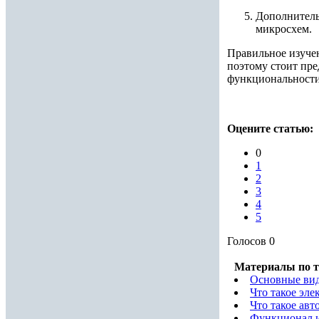
Дополнитель
микросхем.
Правильное изучен
поэтому стоит пре
функциональности,
Оцените статью:
0
1
2
3
4
5
Голосов
0
Материалы по т
Основные вид
Что такое эл
Что такое авт
Функционал и