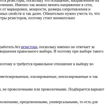
тся резисторы, поскольку это оснащение, направленное на
ичениях. Именно так можно менять напряжение в сети,
и от маркировки, мощности, размера сопротивления и
ных свойств и так далее. Обязательно нужно учесть то, что
етры резисторов, поэтому стоит внимательно
работать без
резистора
, поскольку именно он отвечает за
овершения правильного выбора. И поэтому при выборе такого
оэтому и требуется правильное отношение к выбору во
ерметизированные, изолированные, неизолированные и так
, не проволочными или проволочными. Подбирается вариант
вольтными, прецизионными, универсальными, то есть для