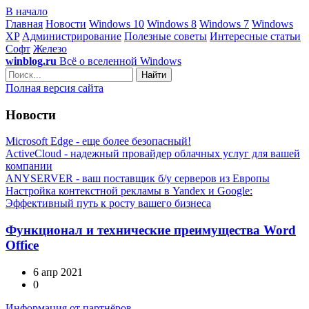
В начало
Главная
Новости
Windows 10
Windows 8
Windows 7
Windows
XP
Администрирование
Полезные советы
Интересные статьи
Софт
Железо
winblog.ru
Всё о вселенной Windows
Найти
Полная версия сайта
Новости
Microsoft Edge - еще более безопасный!
ActiveCloud - надежный провайдер облачных услуг для вашей
компании
ANYSERVER - ваш поставщик б/у серверов из Европы
Настройка контекстной рекламы в Yandex и Google:
Эффективный путь к росту вашего бизнеса
Функционал и технические преимущества Word
Office
6 апр 2021
0
Информация от партнёров